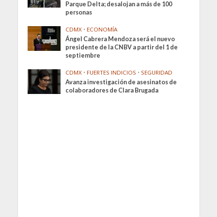
Parque Delta; desalojan a más de 100
personas
CDMX
•
ECONOMÍA
Ángel Cabrera Mendoza será el nuevo
presidente de la CNBV a partir del 1 de
septiembre
CDMX
•
FUERTES INDICIOS
•
SEGURIDAD
Avanza investigación de asesinatos de
colaboradores de Clara Brugada