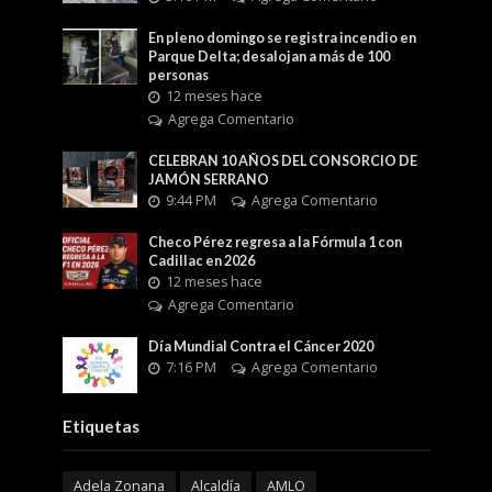
En pleno domingo se registra incendio en
Parque Delta; desalojan a más de 100
personas
12 meses hace
Agrega Comentario
CELEBRAN 10 AÑOS DEL CONSORCIO DE
JAMÓN SERRANO
9:44 PM
Agrega Comentario
Checo Pérez regresa a la Fórmula 1 con
Cadillac en 2026
12 meses hace
Agrega Comentario
Día Mundial Contra el Cáncer 2020
7:16 PM
Agrega Comentario
Etiquetas
Adela Zonana
Alcaldía
AMLO