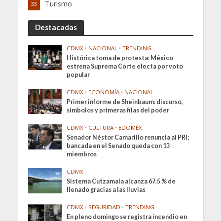
Turismo
33
Destacadas
CDMX
•
NACIONAL
•
TRENDING
Histórica toma de protesta: México
estrena Suprema Corte electa por voto
popular
CDMX
•
ECONOMÍA
•
NACIONAL
Primer informe de Sheinbaum: discurso,
símbolos y primeras filas del poder
CDMX
•
CULTURA
•
EDOMÉX
Senador Néstor Camarillo renuncia al PRI;
bancada en el Senado queda con 13
miembros
CDMX
Sistema Cutzamala alcanza 67.5 % de
llenado gracias a las lluvias
CDMX
•
SEGURIDAD
•
TRENDING
En pleno domingo se registra incendio en