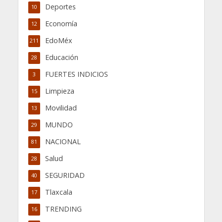
Deportes
10
Economía
12
EdoMéx
211
Educación
28
FUERTES INDICIOS
3
Limpieza
15
Movilidad
13
MUNDO
29
NACIONAL
81
Salud
28
SEGURIDAD
40
Tlaxcala
17
TRENDING
16