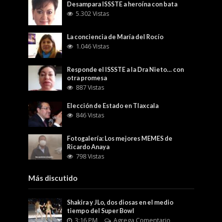
Desampara ISSSTE a heroína con bata
5.302 Vistas
La conciencia de María del Rocío
1.046 Vistas
Responde el ISSSTE a la Dra Nieto… con
otra promesa
887 Vistas
Elección de Estado en Tlaxcala
846 Vistas
Fotogalería: Los mejores MEMES de
Ricardo Anaya
798 Vistas
Más discutido
Shakira y JLo, dos diosas en el medio
tiempo del Super Bowl
3:16 PM
Agrega Comentario