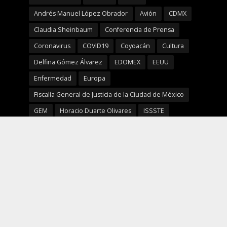
Andrés Manuel López Obrador
Avión
CDMX
Claudia Sheinbaum
Conferencia de Prensa
Coronavirus
COVID19
Coyoacán
Cultura
Delfina Gómez Álvarez
EDOMEX
EEUU
Enfermedad
Europa
Fiscalía General de Justicia de la Ciudad de México
GEM
Horacio Duarte Olivares
ISSSTE
Justicia
limpiemos nuestro EdoMéx
Marcelo Ebrard
Mañanera
MORENA
Mujeres
México
NBA
Nelly Carrasco Godínez
NFL
Prevención
Reciclaje
SeCampo
Secretaría de Cultura y Turismo
SECTI
Seguridad
Senado
SMAyDS
Super Bowl