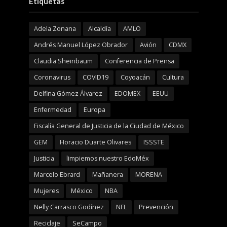
Etiquetas
Adela Zonana
Alcaldía
AMLO
Andrés Manuel López Obrador
Avión
CDMX
Claudia Sheinbaum
Conferencia de Prensa
Coronavirus
COVID19
Coyoacán
Cultura
Delfina Gómez Álvarez
EDOMEX
EEUU
Enfermedad
Europa
Fiscalía General de Justicia de la Ciudad de México
GEM
Horacio Duarte Olivares
ISSSTE
Justicia
limpiemos nuestro EdoMéx
Marcelo Ebrard
Mañanera
MORENA
Mujeres
México
NBA
Nelly Carrasco Godínez
NFL
Prevención
Reciclaje
SeCampo