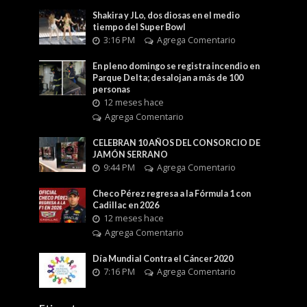
Shakira y JLo, dos diosas en el medio
tiempo del Super Bowl
3:16 PM
Agrega Comentario
En pleno domingo se registra incendio en
Parque Delta; desalojan a más de 100
personas
12 meses hace
Agrega Comentario
CELEBRAN 10 AÑOS DEL CONSORCIO DE
JAMÓN SERRANO
9:44 PM
Agrega Comentario
Checo Pérez regresa a la Fórmula 1 con
Cadillac en 2026
12 meses hace
Agrega Comentario
Día Mundial Contra el Cáncer 2020
7:16 PM
Agrega Comentario