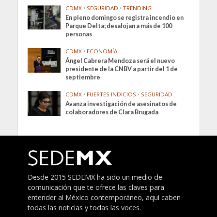
CDMX
•
SEGURIDAD
•
TRENDING
En pleno domingo se registra incendio en
Parque Delta; desalojan a más de 100
personas
CDMX
•
ECONOMÍA
Ángel Cabrera Mendoza será el nuevo
presidente de la CNBV a partir del 1 de
septiembre
CDMX
•
FUERTES INDICIOS
•
SEGURIDAD
Avanza investigación de asesinatos de
colaboradores de Clara Brugada
Desde 2015 SEDEMX ha sido un medio de
comunicación que te ofrece las claves para
entender al México contemporáneo, aquí caben
todas las noticias y todas las voces.