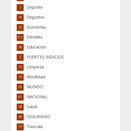
Deporte
7
Deportes
10
Economía
12
EdoMéx
211
Educación
28
FUERTES INDICIOS
3
Limpieza
15
Movilidad
13
MUNDO
29
NACIONAL
81
Salud
28
SEGURIDAD
40
Tlaxcala
17