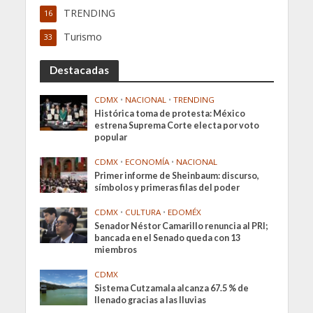
TRENDING
16
Turismo
33
Destacadas
CDMX
•
NACIONAL
•
TRENDING
Histórica toma de protesta: México
estrena Suprema Corte electa por voto
popular
CDMX
•
ECONOMÍA
•
NACIONAL
Primer informe de Sheinbaum: discurso,
símbolos y primeras filas del poder
CDMX
•
CULTURA
•
EDOMÉX
Senador Néstor Camarillo renuncia al PRI;
bancada en el Senado queda con 13
miembros
CDMX
Sistema Cutzamala alcanza 67.5 % de
llenado gracias a las lluvias