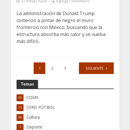
12 meses hace
Agrega Comentario
La administración de Donald Trump
comenzó a pintar de negro el muro
fronterizo con México, buscando que la
estructura absorba más calor y se vuelva
más difícil...
1
2
3
…
SIGUIENTE
6
Temas
CDMX
65
CERO FÚTBOL
15
Cultura
66
Deporte
7