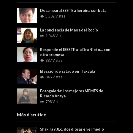
Desampara ISSSTE a heroína con bata
5.302 Vistas
La conciencia de María del Rocío
1.046 Vistas
Responde el ISSSTE a la Dra Nieto… con
otra promesa
887 Vistas
Elección de Estado en Tlaxcala
846 Vistas
Fotogalería: Los mejores MEMES de
Ricardo Anaya
798 Vistas
Más discutido
Shakira y JLo, dos diosas en el medio