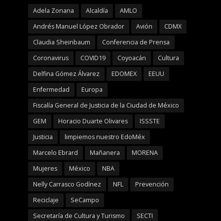
Adela Zonana
Alcaldía
AMLO
Andrés Manuel López Obrador
Avión
CDMX
Claudia Sheinbaum
Conferencia de Prensa
Coronavirus
COVID19
Coyoacán
Cultura
Delfina Gómez Álvarez
EDOMEX
EEUU
Enfermedad
Europa
Fiscalía General de Justicia de la Ciudad de México
GEM
Horacio Duarte Olivares
ISSSTE
Justicia
limpiemos nuestro EdoMéx
Marcelo Ebrard
Mañanera
MORENA
Mujeres
México
NBA
Nelly Carrasco Godínez
NFL
Prevención
Reciclaje
SeCampo
Secretaría de Cultura y Turismo
SECTI