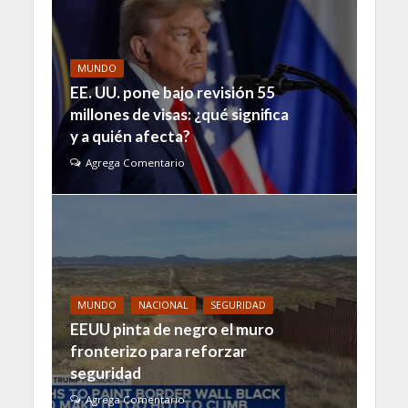
MUNDO
EE. UU. pone bajo revisión 55
millones de visas: ¿qué significa
y a quién afecta?
Agrega Comentario
MUNDO
NACIONAL
SEGURIDAD
EEUU pinta de negro el muro
fronterizo para reforzar
seguridad
Agrega Comentario