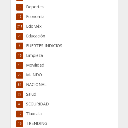
Deportes
10
Economía
12
EdoMéx
211
Educación
28
FUERTES INDICIOS
3
Limpieza
15
Movilidad
13
MUNDO
29
NACIONAL
81
Salud
28
SEGURIDAD
40
Tlaxcala
17
TRENDING
16