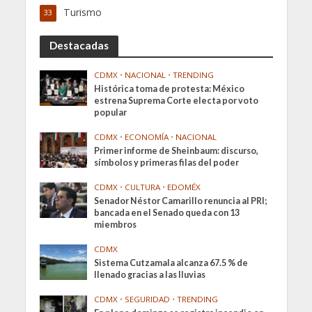
Turismo
33
Destacadas
CDMX
•
NACIONAL
•
TRENDING
Histórica toma de protesta: México
estrena Suprema Corte electa por voto
popular
CDMX
•
ECONOMÍA
•
NACIONAL
Primer informe de Sheinbaum: discurso,
símbolos y primeras filas del poder
CDMX
•
CULTURA
•
EDOMÉX
Senador Néstor Camarillo renuncia al PRI;
bancada en el Senado queda con 13
miembros
CDMX
Sistema Cutzamala alcanza 67.5 % de
llenado gracias a las lluvias
CDMX
•
SEGURIDAD
•
TRENDING