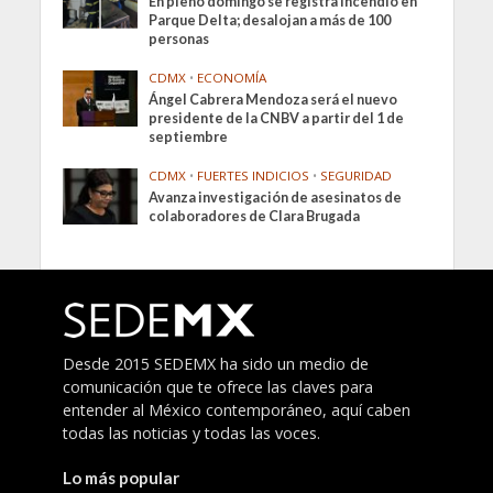
En pleno domingo se registra incendio en
Parque Delta; desalojan a más de 100
personas
CDMX
•
ECONOMÍA
Ángel Cabrera Mendoza será el nuevo
presidente de la CNBV a partir del 1 de
septiembre
CDMX
•
FUERTES INDICIOS
•
SEGURIDAD
Avanza investigación de asesinatos de
colaboradores de Clara Brugada
Desde 2015 SEDEMX ha sido un medio de
comunicación que te ofrece las claves para
entender al México contemporáneo, aquí caben
todas las noticias y todas las voces.
Lo más popular