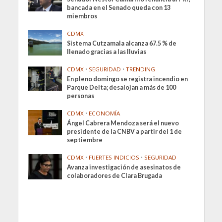
bancada en el Senado queda con 13
miembros
CDMX
Sistema Cutzamala alcanza 67.5 % de
llenado gracias a las lluvias
CDMX
•
SEGURIDAD
•
TRENDING
En pleno domingo se registra incendio en
Parque Delta; desalojan a más de 100
personas
CDMX
•
ECONOMÍA
Ángel Cabrera Mendoza será el nuevo
presidente de la CNBV a partir del 1 de
septiembre
CDMX
•
FUERTES INDICIOS
•
SEGURIDAD
Avanza investigación de asesinatos de
colaboradores de Clara Brugada