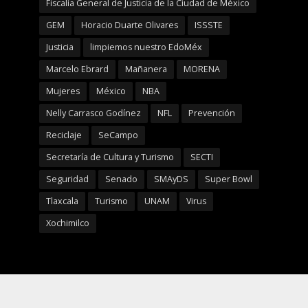
Fiscalía General de Justicia de la Ciudad de México
GEM
Horacio Duarte Olivares
ISSSTE
Justicia
limpiemos nuestro EdoMéx
Marcelo Ebrard
Mañanera
MORENA
Mujeres
México
NBA
Nelly Carrasco Godínez
NFL
Prevención
Reciclaje
SeCampo
Secretaría de Cultura y Turismo
SECTI
Seguridad
Senado
SMAyDS
Super Bowl
Tlaxcala
Turismo
UNAM
Virus
Xochimilco
Copyright © 2026.