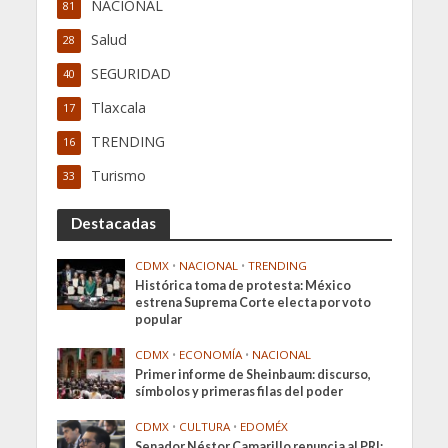
NACIONAL
81
Salud
28
SEGURIDAD
40
Tlaxcala
17
TRENDING
16
Turismo
33
Destacadas
CDMX
•
NACIONAL
•
TRENDING
Histórica toma de protesta: México
estrena Suprema Corte electa por voto
popular
CDMX
•
ECONOMÍA
•
NACIONAL
Primer informe de Sheinbaum: discurso,
símbolos y primeras filas del poder
CDMX
•
CULTURA
•
EDOMÉX
Senador Néstor Camarillo renuncia al PRI;