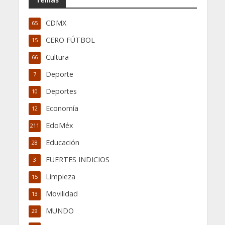
CDMX
65
CERO FÚTBOL
15
Cultura
66
Deporte
7
Deportes
10
Economía
12
EdoMéx
211
Educación
28
FUERTES INDICIOS
3
Limpieza
15
Movilidad
13
MUNDO
29