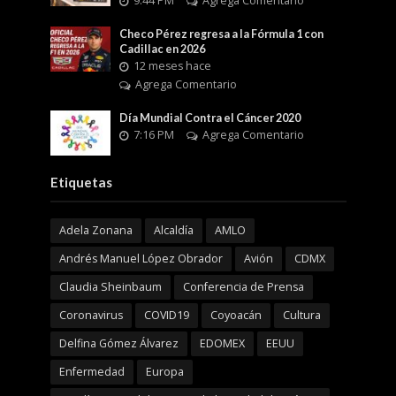
9:44 PM
Agrega Comentario
Checo Pérez regresa a la Fórmula 1 con
Cadillac en 2026
12 meses hace
Agrega Comentario
Día Mundial Contra el Cáncer 2020
7:16 PM
Agrega Comentario
Etiquetas
Adela Zonana
Alcaldía
AMLO
Andrés Manuel López Obrador
Avión
CDMX
Claudia Sheinbaum
Conferencia de Prensa
Coronavirus
COVID19
Coyoacán
Cultura
Delfina Gómez Álvarez
EDOMEX
EEUU
Enfermedad
Europa