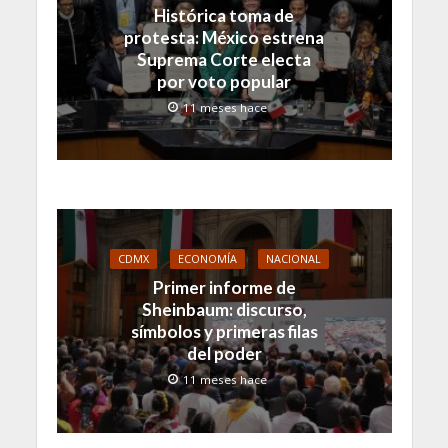
Histórica toma de
protesta: México estrena
Suprema Corte electa
por voto popular
11 meses hace
CDMX
ECONOMÍA
NACIONAL
Primer informe de
Sheinbaum: discurso,
símbolos y primeras filas
del poder
11 meses hace