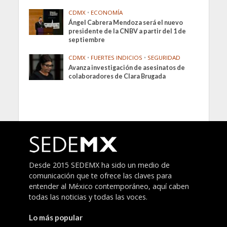
CDMX
•
ECONOMÍA
Ángel Cabrera Mendoza será el nuevo
presidente de la CNBV a partir del 1 de
septiembre
CDMX
•
FUERTES INDICIOS
•
SEGURIDAD
Avanza investigación de asesinatos de
colaboradores de Clara Brugada
Desde 2015 SEDEMX ha sido un medio de
comunicación que te ofrece las claves para
entender al México contemporáneo, aquí caben
todas las noticias y todas las voces.
Lo más popular