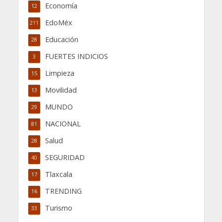
Economía
12
EdoMéx
211
Educación
28
FUERTES INDICIOS
3
Limpieza
15
Movilidad
13
MUNDO
29
NACIONAL
81
Salud
28
SEGURIDAD
40
Tlaxcala
17
TRENDING
16
Turismo
33