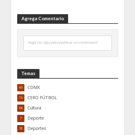
Agrega Comentario
Haga clic aquí para publicar un comentario
Temas
CDMX
65
CERO FÚTBOL
15
Cultura
66
Deporte
7
Deportes
10