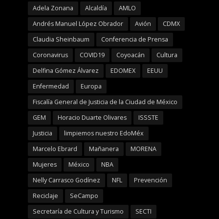
Adela Zonana
Alcaldía
AMLO
Andrés Manuel López Obrador
Avión
CDMX
Claudia Sheinbaum
Conferencia de Prensa
Coronavirus
COVID19
Coyoacán
Cultura
Delfina Gómez Álvarez
EDOMEX
EEUU
Enfermedad
Europa
Fiscalía General de Justicia de la Ciudad de México
GEM
Horacio Duarte Olivares
ISSSTE
Justicia
limpiemos nuestro EdoMéx
Marcelo Ebrard
Mañanera
MORENA
Mujeres
México
NBA
Nelly Carrasco Godínez
NFL
Prevención
Reciclaje
SeCampo
Secretaría de Cultura y Turismo
SECTI