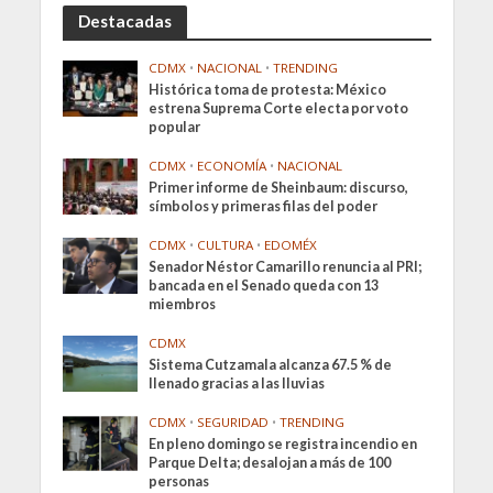
Destacadas
CDMX
•
NACIONAL
•
TRENDING
Histórica toma de protesta: México
estrena Suprema Corte electa por voto
popular
CDMX
•
ECONOMÍA
•
NACIONAL
Primer informe de Sheinbaum: discurso,
símbolos y primeras filas del poder
CDMX
•
CULTURA
•
EDOMÉX
Senador Néstor Camarillo renuncia al PRI;
bancada en el Senado queda con 13
miembros
CDMX
Sistema Cutzamala alcanza 67.5 % de
llenado gracias a las lluvias
CDMX
•
SEGURIDAD
•
TRENDING
En pleno domingo se registra incendio en
Parque Delta; desalojan a más de 100
personas