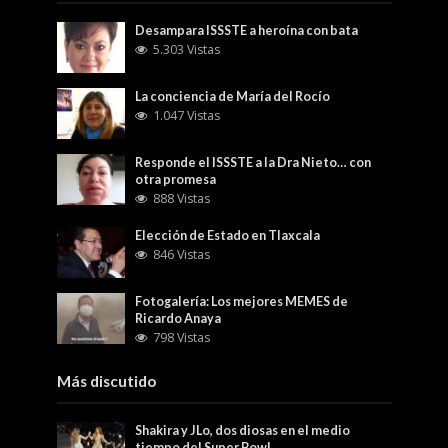
Desampara ISSSTE a heroína con bata
5.303 Vistas
La conciencia de María del Rocío
1.047 Vistas
Responde el ISSSTE a la Dra Nieto… con
otra promesa
888 Vistas
Elección de Estado en Tlaxcala
846 Vistas
Fotogalería: Los mejores MEMES de
Ricardo Anaya
798 Vistas
Más discutido
Shakira y JLo, dos diosas en el medio
tiempo del Super Bowl