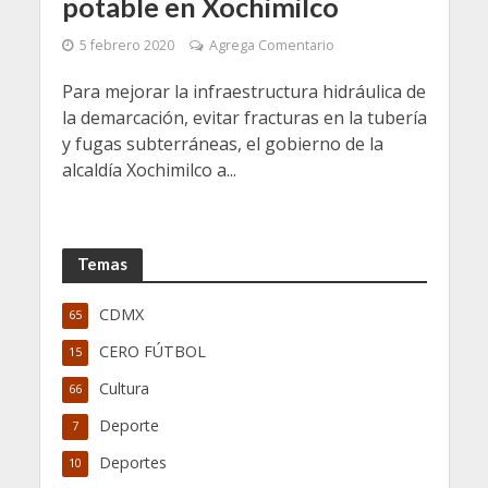
potable en Xochimilco
5 febrero 2020
Agrega Comentario
Para mejorar la infraestructura hidráulica de
la demarcación, evitar fracturas en la tubería
y fugas subterráneas, el gobierno de la
alcaldía Xochimilco a...
Temas
CDMX
65
CERO FÚTBOL
15
Cultura
66
Deporte
7
Deportes
10