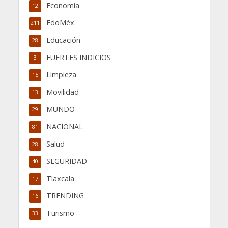
Economía
12
EdoMéx
211
Educación
28
FUERTES INDICIOS
3
Limpieza
15
Movilidad
13
MUNDO
29
NACIONAL
81
Salud
28
SEGURIDAD
40
Tlaxcala
17
TRENDING
16
Turismo
33