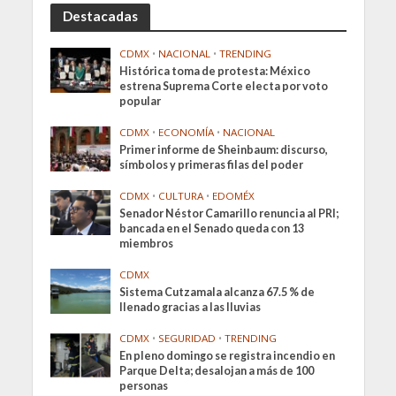
Destacadas
CDMX
•
NACIONAL
•
TRENDING
Histórica toma de protesta: México
estrena Suprema Corte electa por voto
popular
CDMX
•
ECONOMÍA
•
NACIONAL
Primer informe de Sheinbaum: discurso,
símbolos y primeras filas del poder
CDMX
•
CULTURA
•
EDOMÉX
Senador Néstor Camarillo renuncia al PRI;
bancada en el Senado queda con 13
miembros
CDMX
Sistema Cutzamala alcanza 67.5 % de
llenado gracias a las lluvias
CDMX
•
SEGURIDAD
•
TRENDING
En pleno domingo se registra incendio en
Parque Delta; desalojan a más de 100
personas