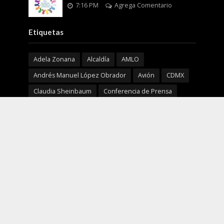
7:16 PM
Agrega Comentario
Etiquetas
Adela Zonana
Alcaldía
AMLO
Andrés Manuel López Obrador
Avión
CDMX
Claudia Sheinbaum
Conferencia de Prensa
Coronavirus
COVID19
Coyoacán
Cultura
Delfina Gómez Álvarez
EDOMEX
EEUU
Enfermedad
Europa
Fiscalía General de Justicia de la Ciudad de México
GEM
Horacio Duarte Olivares
ISSSTE
Justicia
limpiemos nuestro EdoMéx
Marcelo Ebrard
Mañanera
MORENA
Mujeres
México
NBA