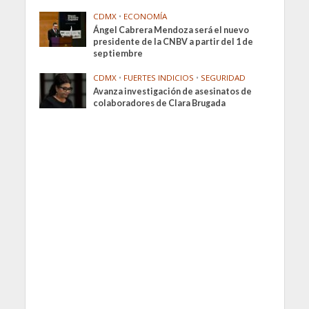
CDMX
•
ECONOMÍA
Ángel Cabrera Mendoza será el nuevo
presidente de la CNBV a partir del 1 de
septiembre
CDMX
•
FUERTES INDICIOS
•
SEGURIDAD
Avanza investigación de asesinatos de
colaboradores de Clara Brugada