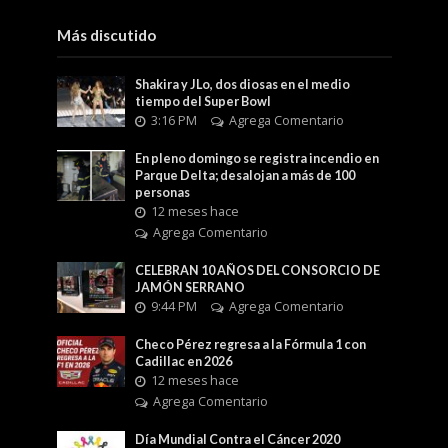
Más discutido
Shakira y JLo, dos diosas en el medio
tiempo del Super Bowl
3:16 PM
Agrega Comentario
En pleno domingo se registra incendio en
Parque Delta; desalojan a más de 100
personas
12 meses hace
Agrega Comentario
CELEBRAN 10 AÑOS DEL CONSORCIO DE
JAMÓN SERRANO
9:44 PM
Agrega Comentario
Checo Pérez regresa a la Fórmula 1 con
Cadillac en 2026
12 meses hace
Agrega Comentario
Día Mundial Contra el Cáncer 2020