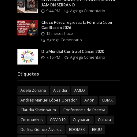
JAMÓN SERRANO
9:44 PM
Agrega Comentario
Checo Pérez regresa a la Fórmula 1 con
Cadillac en 2026
12 meses hace
Agrega Comentario
Día Mundial Contra el Cáncer 2020
7:16 PM
Agrega Comentario
Etiquetas
Adela Zonana
Alcaldía
AMLO
Andrés Manuel López Obrador
Avión
CDMX
Claudia Sheinbaum
Conferencia de Prensa
Coronavirus
COVID19
Coyoacán
Cultura
Delfina Gómez Álvarez
EDOMEX
EEUU