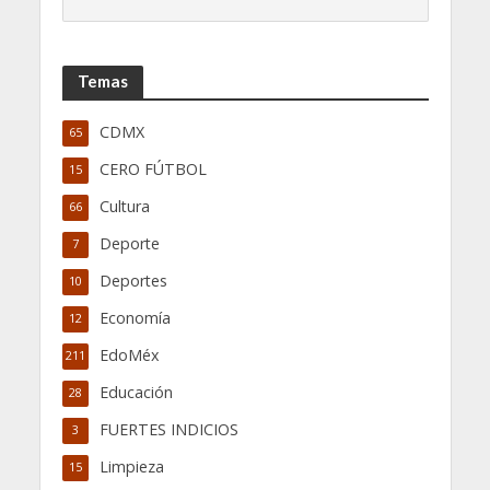
Temas
CDMX
65
CERO FÚTBOL
15
Cultura
66
Deporte
7
Deportes
10
Economía
12
EdoMéx
211
Educación
28
FUERTES INDICIOS
3
Limpieza
15