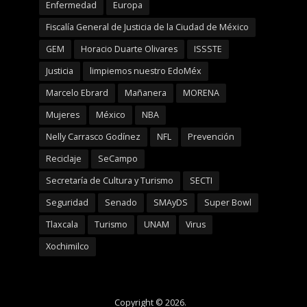
Enfermedad
Europa
Fiscalía General de Justicia de la Ciudad de México
GEM
Horacio Duarte Olivares
ISSSTE
Justicia
limpiemos nuestro EdoMéx
Marcelo Ebrard
Mañanera
MORENA
Mujeres
México
NBA
Nelly Carrasco Godínez
NFL
Prevención
Reciclaje
SeCampo
Secretaría de Cultura y Turismo
SECTI
Seguridad
Senado
SMAyDS
Super Bowl
Tlaxcala
Turismo
UNAM
Virus
Xochimilco
Copyright © 2026.