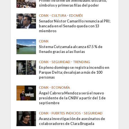
Primer informe de Sheinbaum: discurso,
símbolos y primeras filas del poder
CDMX
•
CULTURA
•
EDOMÉX
Senador Néstor Camarillo renuncia al PRI;
bancada en el Senado queda con 13
miembros
CDMX
Sistema Cutzamala alcanza 67.5 % de
llenado gracias a las lluvias
CDMX
•
SEGURIDAD
•
TRENDING
En pleno domingo se registra incendio en
Parque Delta; desalojan a más de 100
personas
CDMX
•
ECONOMÍA
Ángel Cabrera Mendoza será el nuevo
presidente de la CNBV a partir del 1 de
septiembre
CDMX
•
FUERTES INDICIOS
•
SEGURIDAD
Avanza investigación de asesinatos de
colaboradores de Clara Brugada