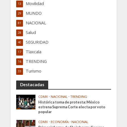
Movilidad
13
MUNDO
29
NACIONAL
81
Salud
28
SEGURIDAD
40
Tlaxcala
17
TRENDING
16
Turismo
33
Destacadas
CDMX
•
NACIONAL
•
TRENDING
Histórica toma de protesta: México
estrena Suprema Corte electa por voto
popular
CDMX
•
ECONOMÍA
•
NACIONAL