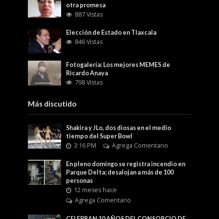
otra promesa
887 Vistas
Elección de Estado en Tlaxcala
846 Vistas
Fotogalería: Los mejores MEMES de
Ricardo Anaya
798 Vistas
Más discutido
Shakira y JLo, dos diosas en el medio
tiempo del Super Bowl
3:16 PM
Agrega Comentario
En pleno domingo se registra incendio en
Parque Delta; desalojan a más de 100
personas
12 meses hace
Agrega Comentario
CELEBRAN 10 AÑOS DEL CONSORCIO DE