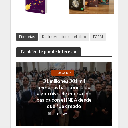
Etiquetas
Día Internacional del Libro
FOEM
También te puede interesar
EDUCACIÓN
31 millones 301 mil
personas han concluido
algún nivel de educación
básica con el INEA desde
que fue creado
11 meses hace