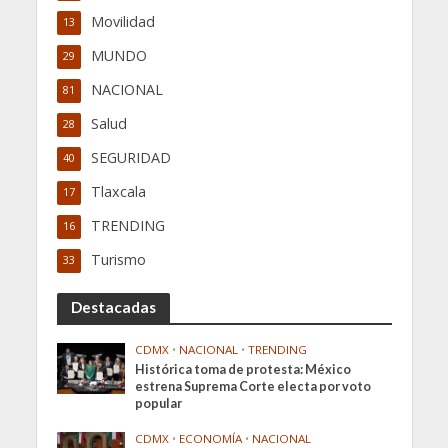
Movilidad
13
MUNDO
29
NACIONAL
81
Salud
28
SEGURIDAD
40
Tlaxcala
17
TRENDING
16
Turismo
33
Destacadas
CDMX
•
NACIONAL
•
TRENDING
Histórica toma de protesta: México
estrena Suprema Corte electa por voto
popular
CDMX
•
ECONOMÍA
•
NACIONAL