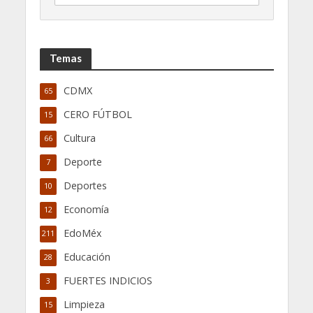
Temas
CDMX
65
CERO FÚTBOL
15
Cultura
66
Deporte
7
Deportes
10
Economía
12
EdoMéx
211
Educación
28
FUERTES INDICIOS
3
Limpieza
15