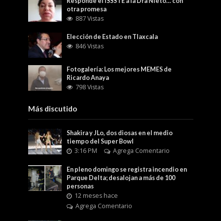
Responde el ISSSTE a la Dra Nieto… con
otra promesa
887 Vistas
Elección de Estado en Tlaxcala
846 Vistas
Fotogalería: Los mejores MEMES de
Ricardo Anaya
798 Vistas
Más discutido
Shakira y JLo, dos diosas en el medio
tiempo del Super Bowl
3:16 PM
Agrega Comentario
En pleno domingo se registra incendio en
Parque Delta; desalojan a más de 100
personas
12 meses hace
Agrega Comentario