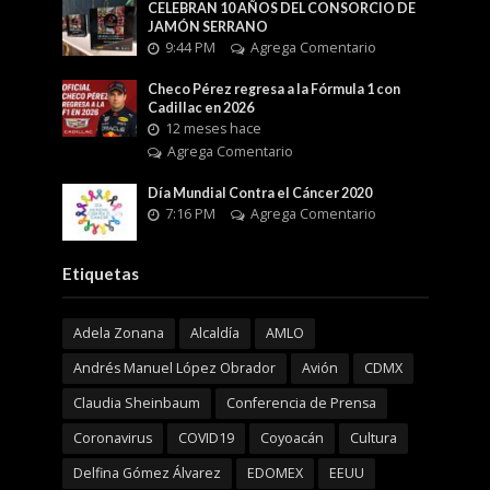
CELEBRAN 10 AÑOS DEL CONSORCIO DE
JAMÓN SERRANO
9:44 PM
Agrega Comentario
Checo Pérez regresa a la Fórmula 1 con
Cadillac en 2026
12 meses hace
Agrega Comentario
Día Mundial Contra el Cáncer 2020
7:16 PM
Agrega Comentario
Etiquetas
Adela Zonana
Alcaldía
AMLO
Andrés Manuel López Obrador
Avión
CDMX
Claudia Sheinbaum
Conferencia de Prensa
Coronavirus
COVID19
Coyoacán
Cultura
Delfina Gómez Álvarez
EDOMEX
EEUU