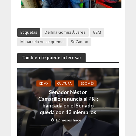
Etiquetas
Delfina Gómez Álvarez
GEM
Mi parcela no se quema
SeCampo
También te puede interesar
CDMX
CULTURA
EDOMÉX
Senador Néstor
Camarillo renuncia al PRI;
bancada en el Senado
queda con 13 miembros
12 meses hace