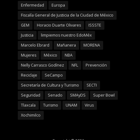
Enfermedad
Europa
Fiscalía General de Justicia de la Ciudad de México
GEM
Horacio Duarte Olivares
ISSSTE
Justicia
limpiemos nuestro EdoMéx
Marcelo Ebrard
Mañanera
MORENA
Mujeres
México
NBA
Nelly Carrasco Godínez
NFL
Prevención
Reciclaje
SeCampo
Secretaría de Cultura y Turismo
SECTI
Seguridad
Senado
SMAyDS
Super Bowl
Tlaxcala
Turismo
UNAM
Virus
Xochimilco