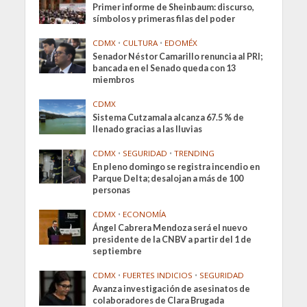
Primer informe de Sheinbaum: discurso,
símbolos y primeras filas del poder
CDMX
•
CULTURA
•
EDOMÉX
Senador Néstor Camarillo renuncia al PRI;
bancada en el Senado queda con 13
miembros
CDMX
Sistema Cutzamala alcanza 67.5 % de
llenado gracias a las lluvias
CDMX
•
SEGURIDAD
•
TRENDING
En pleno domingo se registra incendio en
Parque Delta; desalojan a más de 100
personas
CDMX
•
ECONOMÍA
Ángel Cabrera Mendoza será el nuevo
presidente de la CNBV a partir del 1 de
septiembre
CDMX
•
FUERTES INDICIOS
•
SEGURIDAD
Avanza investigación de asesinatos de
colaboradores de Clara Brugada