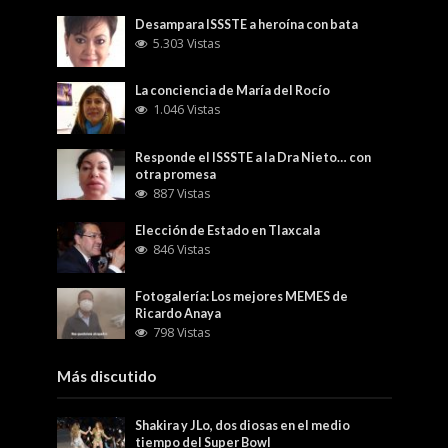
Desampara ISSSTE a heroína con bata
5.303 Vistas
La conciencia de María del Rocío
1.046 Vistas
Responde el ISSSTE a la Dra Nieto… con
otra promesa
887 Vistas
Elección de Estado en Tlaxcala
846 Vistas
Fotogalería: Los mejores MEMES de
Ricardo Anaya
798 Vistas
Más discutido
Shakira y JLo, dos diosas en el medio
tiempo del Super Bowl