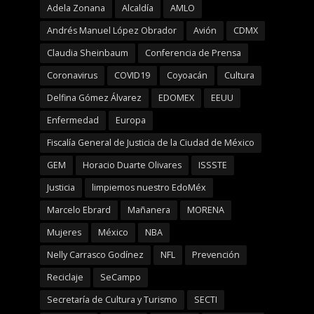
Adela Zonana
Alcaldía
AMLO
Andrés Manuel López Obrador
Avión
CDMX
Claudia Sheinbaum
Conferencia de Prensa
Coronavirus
COVID19
Coyoacán
Cultura
Delfina Gómez Álvarez
EDOMEX
EEUU
Enfermedad
Europa
Fiscalía General de Justicia de la Ciudad de México
GEM
Horacio Duarte Olivares
ISSSTE
Justicia
limpiemos nuestro EdoMéx
Marcelo Ebrard
Mañanera
MORENA
Mujeres
México
NBA
Nelly Carrasco Godínez
NFL
Prevención
Reciclaje
SeCampo
Secretaría de Cultura y Turismo
SECTI