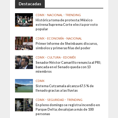
Destacadas
CDMX
•
NACIONAL
•
TRENDING
Histórica toma de protesta: México
estrena Suprema Corte electa por voto
popular
CDMX
•
ECONOMÍA
•
NACIONAL
Primer informe de Sheinbaum: discurso,
símbolos y primeras filas del poder
CDMX
•
CULTURA
•
EDOMÉX
Senador Néstor Camarillo renuncia al PRI;
bancada en el Senado queda con 13
miembros
CDMX
Sistema Cutzamala alcanza 67.5 % de
llenado gracias a las lluvias
CDMX
•
SEGURIDAD
•
TRENDING
En pleno domingo se registra incendio en
Parque Delta; desalojan a más de 100
personas