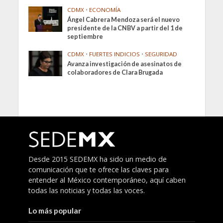
CDMX
•
ECONOMÍA
Ángel Cabrera Mendoza será el nuevo
presidente de la CNBV a partir del 1 de
septiembre
CDMX
•
FUERTES INDICIOS
•
SEGURIDAD
Avanza investigación de asesinatos de
colaboradores de Clara Brugada
Desde 2015 SEDEMX ha sido un medio de
comunicación que te ofrece las claves para
entender al México contemporáneo, aquí caben
todas las noticias y todas las voces.
Lo más popular