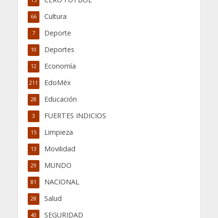
Cultura
66
Deporte
7
Deportes
10
Economía
12
EdoMéx
211
Educación
28
FUERTES INDICIOS
3
Limpieza
15
Movilidad
13
MUNDO
29
NACIONAL
81
Salud
28
SEGURIDAD
40