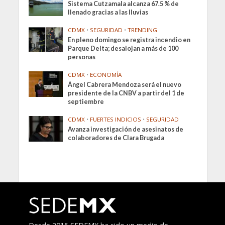
Sistema Cutzamala alcanza 67.5 % de
llenado gracias a las lluvias
CDMX
•
SEGURIDAD
•
TRENDING
En pleno domingo se registra incendio en
Parque Delta; desalojan a más de 100
personas
CDMX
•
ECONOMÍA
Ángel Cabrera Mendoza será el nuevo
presidente de la CNBV a partir del 1 de
septiembre
CDMX
•
FUERTES INDICIOS
•
SEGURIDAD
Avanza investigación de asesinatos de
colaboradores de Clara Brugada