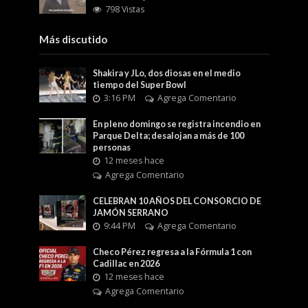
798 Vistas
Más discutido
Shakira y JLo, dos diosas en el medio
tiempo del Super Bowl
3:16 PM
Agrega Comentario
En pleno domingo se registra incendio en
Parque Delta; desalojan a más de 100
personas
12 meses hace
Agrega Comentario
CELEBRAN 10 AÑOS DEL CONSORCIO DE
JAMÓN SERRANO
9:44 PM
Agrega Comentario
Checo Pérez regresa a la Fórmula 1 con
Cadillac en 2026
12 meses hace
Agrega Comentario