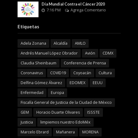
Día Mundial Contra el Cáncer 2020
7:16 PM
Agrega Comentario
Etiquetas
Adela Zonana
Alcaldía
AMLO
Andrés Manuel López Obrador
Avión
CDMX
Claudia Sheinbaum
Conferencia de Prensa
Coronavirus
COVID19
Coyoacán
Cultura
Delfina Gómez Álvarez
EDOMEX
EEUU
Enfermedad
Europa
Fiscalía General de Justicia de la Ciudad de México
GEM
Horacio Duarte Olivares
ISSSTE
Justicia
limpiemos nuestro EdoMéx
Marcelo Ebrard
Mañanera
MORENA