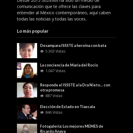
Desde 2015 SEDEMX ha sido un medio de
comunicación que te ofrece las claves para
entender al México contemporáneo, aquí caben
todas las noticias y todas las voces.
Lo más popular
Desampara ISSSTE a heroína con bata
5.303 Vistas
La conciencia de María del Rocío
1.047 Vistas
Responde el ISSSTE a la Dra Nieto… con
otra promesa
887 Vistas
Elección de Estado en Tlaxcala
846 Vistas
Fotogalería: Los mejores MEMES de
Ricardo Anaya