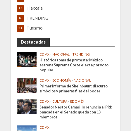
Tlaxcala
17
TRENDING
16
Turismo
33
Destacadas
CDMX
•
NACIONAL
•
TRENDING
Histórica toma de protesta: México
estrena Suprema Corte electa por voto
popular
CDMX
•
ECONOMÍA
•
NACIONAL
Primer informe de Sheinbaum: discurso,
símbolos y primeras filas del poder
CDMX
•
CULTURA
•
EDOMÉX
Senador Néstor Camarillo renuncia al PRI;
bancada en el Senado queda con 13
miembros
CDMX