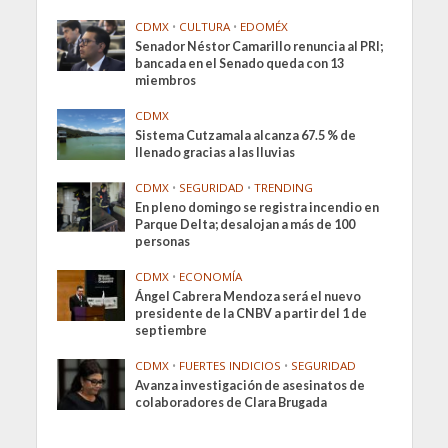
CDMX
•
CULTURA
•
EDOMÉX
Senador Néstor Camarillo renuncia al PRI;
bancada en el Senado queda con 13
miembros
CDMX
Sistema Cutzamala alcanza 67.5 % de
llenado gracias a las lluvias
CDMX
•
SEGURIDAD
•
TRENDING
En pleno domingo se registra incendio en
Parque Delta; desalojan a más de 100
personas
CDMX
•
ECONOMÍA
Ángel Cabrera Mendoza será el nuevo
presidente de la CNBV a partir del 1 de
septiembre
CDMX
•
FUERTES INDICIOS
•
SEGURIDAD
Avanza investigación de asesinatos de
colaboradores de Clara Brugada