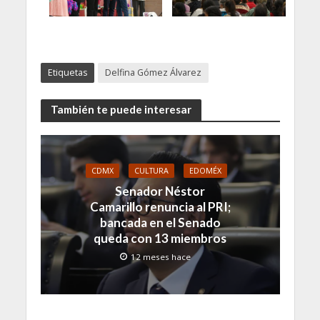
Etiquetas
Delfina Gómez Álvarez
También te puede interesar
CDMX
CULTURA
EDOMÉX
Senador Néstor
Camarillo renuncia al PRI;
bancada en el Senado
queda con 13 miembros
12 meses hace