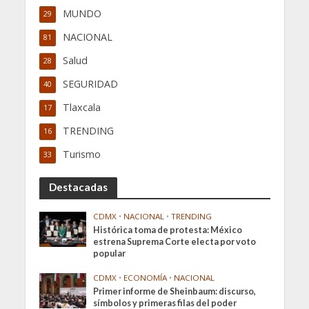
MUNDO
29
NACIONAL
81
Salud
28
SEGURIDAD
40
Tlaxcala
17
TRENDING
16
Turismo
33
Destacadas
CDMX
•
NACIONAL
•
TRENDING
Histórica toma de protesta: México
estrena Suprema Corte electa por voto
popular
CDMX
•
ECONOMÍA
•
NACIONAL
Primer informe de Sheinbaum: discurso,
símbolos y primeras filas del poder