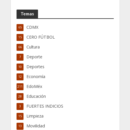
Temas
CDMX
65
CERO FÚTBOL
15
Cultura
66
Deporte
7
Deportes
10
Economía
12
EdoMéx
211
Educación
28
FUERTES INDICIOS
3
Limpieza
15
Movilidad
13