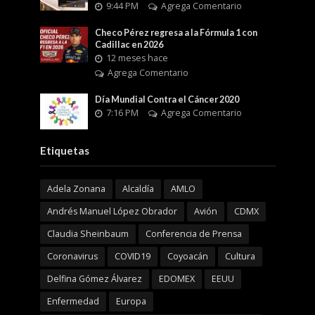
9:44 PM
Agrega Comentario
Checo Pérez regresa a la Fórmula 1 con
Cadillac en 2026
12 meses hace
Agrega Comentario
Día Mundial Contra el Cáncer 2020
7:16 PM
Agrega Comentario
Etiquetas
Adela Zonana
Alcaldía
AMLO
Andrés Manuel López Obrador
Avión
CDMX
Claudia Sheinbaum
Conferencia de Prensa
Coronavirus
COVID19
Coyoacán
Cultura
Delfina Gómez Álvarez
EDOMEX
EEUU
Enfermedad
Europa