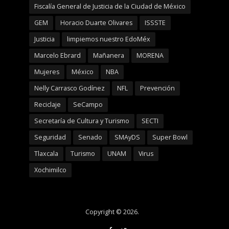
Fiscalía General de Justicia de la Ciudad de México
GEM
Horacio Duarte Olivares
ISSSTE
Justicia
limpiemos nuestro EdoMéx
Marcelo Ebrard
Mañanera
MORENA
Mujeres
México
NBA
Nelly Carrasco Godínez
NFL
Prevención
Reciclaje
SeCampo
Secretaría de Cultura y Turismo
SECTI
Seguridad
Senado
SMAyDS
Super Bowl
Tlaxcala
Turismo
UNAM
Virus
Xochimilco
Copyright © 2026.