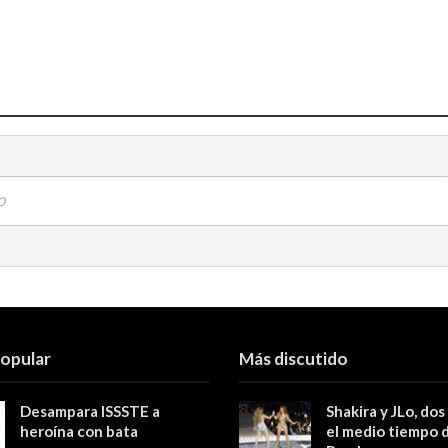
o
popular
Más discutido
Desampara ISSSTE a
Shakira y JLo, dos
heroína con bata
el medio tiempo 