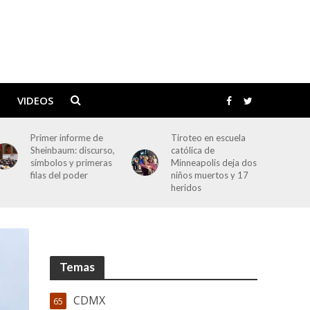
VIDEOS
Tiroteo en escuela
Senador Néstor
católica de
Camarillo renuncia al
Minneapolis deja dos
PRI; bancada en el
niños muertos y 17
Senado queda con 13
heridos
miembros
Temas
CDMX
65