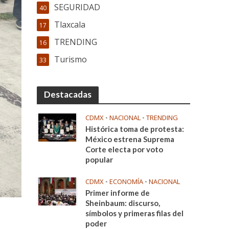
SEGURIDAD
40
Tlaxcala
17
TRENDING
16
Turismo
33
Destacadas
CDMX
•
NACIONAL
•
TRENDING
Histórica toma de protesta:
México estrena Suprema
Corte electa por voto
popular
CDMX
•
ECONOMÍA
•
NACIONAL
Primer informe de
Sheinbaum: discurso,
símbolos y primeras filas del
poder