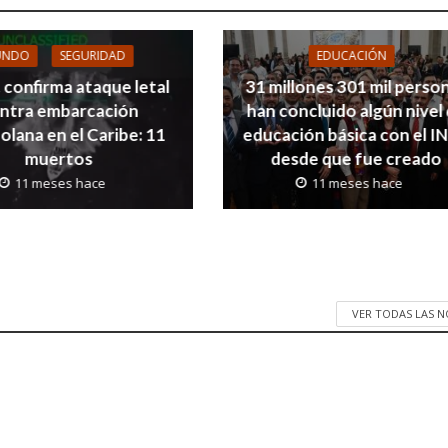
UNDO
SEGURIDAD
EDUCACIÓN
 confirma ataque letal
31 millones 301 mil perso
ntra embarcación
han concluido algún nivel
lana en el Caribe: 11
educación básica con el I
muertos
desde que fue creado
11 meses hace
11 meses hace
VER TODAS LAS 