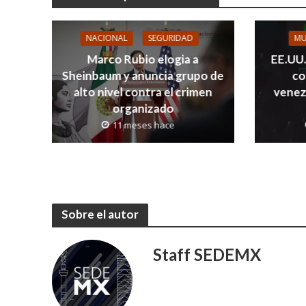
NACIONAL
SEGURIDAD
M
Marco Rubio elogia a
EE.UU.
Sheinbaum y anuncia grupo de
co
alto nivel contra el crimen
venezo
organizado
11 meses hace
Sobre el autor
Staff SEDEMX