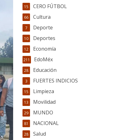
CERO FÚTBOL
15
Cultura
66
Deporte
7
Deportes
10
Economía
12
EdoMéx
211
Educación
28
FUERTES INDICIOS
3
Limpieza
15
Movilidad
13
MUNDO
29
NACIONAL
81
Salud
28