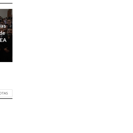
nas
 de
NEA
NOTAS