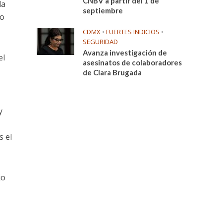
CNBV a partir del 1 de
la
septiembre
eo
CDMX
•
FUERTES INDICIOS
•
SEGURIDAD
Avanza investigación de
el
asesinatos de colaboradores
de Clara Brugada
y
s el
jo