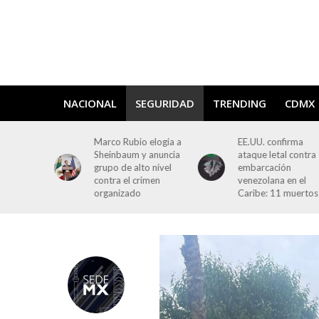
NACIONAL
SEGURIDAD
TRENDING
CDMX
 elogia a
EE.UU. confirma
Marco Rubio arriba
 anuncia
ataque letal contra
la CDMX para
o nivel
embarcación
impulsar acuerdo d
imen
venezolana en el
seguridad y
Caribe: 11 muertos
cooperación bilater