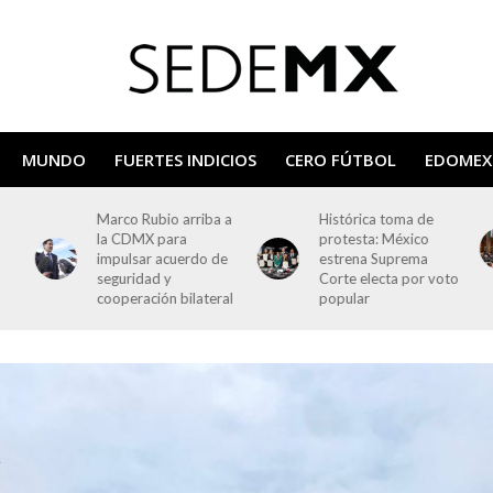
MUNDO
FUERTES INDICIOS
CERO FÚTBOL
EDOMEX
 a
Histórica toma de
Primer informe de
protesta: México
Sheinbaum: discurso,
e
estrena Suprema
símbolos y primeras
Corte electa por voto
filas del poder
al
popular