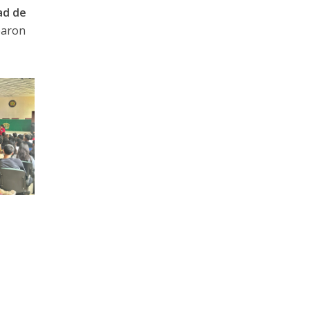
ad de
paron