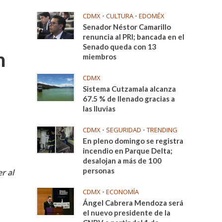
CDMX
•
CULTURA
•
EDOMÉX
Senador Néstor Camarillo
renuncia al PRI; bancada en el
Senado queda con 13
n
miembros
CDMX
Sistema Cutzamala alcanza
67.5 % de llenado gracias a
las lluvias
CDMX
•
SEGURIDAD
•
TRENDING
En pleno domingo se registra
incendio en Parque Delta;
desalojan a más de 100
personas
r al
CDMX
•
ECONOMÍA
Ángel Cabrera Mendoza será
el nuevo presidente de la