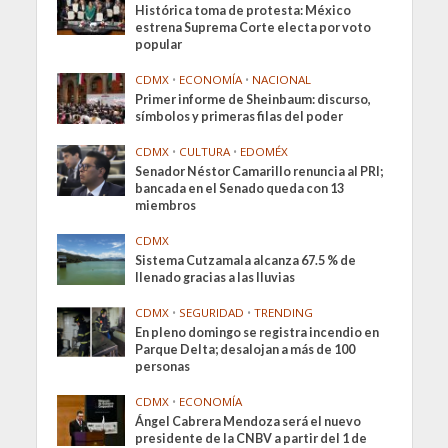
Histórica toma de protesta: México
estrena Suprema Corte electa por voto
popular
CDMX
•
ECONOMÍA
•
NACIONAL
Primer informe de Sheinbaum: discurso,
símbolos y primeras filas del poder
CDMX
•
CULTURA
•
EDOMÉX
Senador Néstor Camarillo renuncia al PRI;
bancada en el Senado queda con 13
miembros
CDMX
Sistema Cutzamala alcanza 67.5 % de
llenado gracias a las lluvias
CDMX
•
SEGURIDAD
•
TRENDING
En pleno domingo se registra incendio en
Parque Delta; desalojan a más de 100
personas
CDMX
•
ECONOMÍA
Ángel Cabrera Mendoza será el nuevo
presidente de la CNBV a partir del 1 de