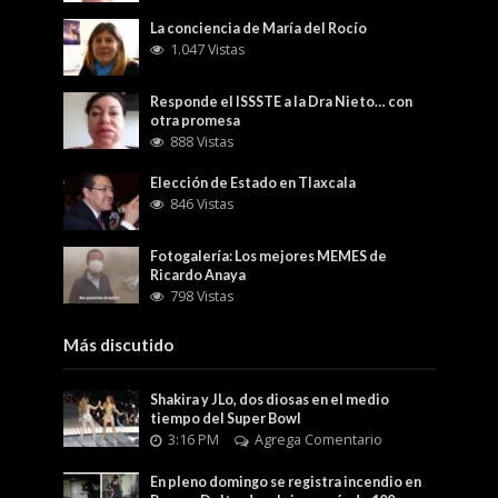
La conciencia de María del Rocío
1.047 Vistas
Responde el ISSSTE a la Dra Nieto… con
otra promesa
888 Vistas
Elección de Estado en Tlaxcala
846 Vistas
Fotogalería: Los mejores MEMES de
Ricardo Anaya
798 Vistas
Más discutido
Shakira y JLo, dos diosas en el medio
tiempo del Super Bowl
3:16 PM
Agrega Comentario
En pleno domingo se registra incendio en