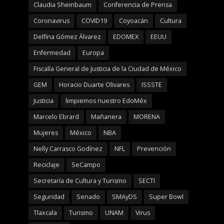
Claudia Sheinbaum
Conferencia de Prensa
Coronavirus
COVID19
Coyoacán
Cultura
Delfina Gómez Álvarez
EDOMEX
EEUU
Enfermedad
Europa
Fiscalía General de Justicia de la Ciudad de México
GEM
Horacio Duarte Olivares
ISSSTE
Justicia
limpiemos nuestro EdoMéx
Marcelo Ebrard
Mañanera
MORENA
Mujeres
México
NBA
Nelly Carrasco Godínez
NFL
Prevención
Reciclaje
SeCampo
Secretaría de Cultura y Turismo
SECTI
Seguridad
Senado
SMAyDS
Super Bowl
Tlaxcala
Turismo
UNAM
Virus