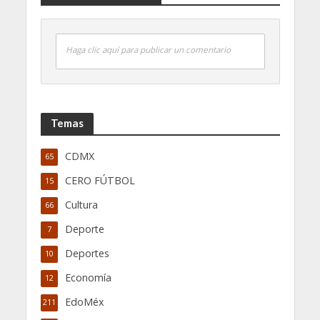
Haga clic aquí para publicar un comentario
Temas
CDMX
65
CERO FÚTBOL
15
Cultura
66
Deporte
7
Deportes
10
Economía
12
EdoMéx
211