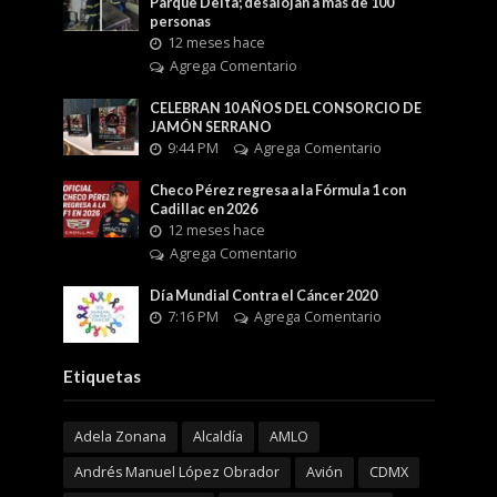
Parque Delta; desalojan a más de 100
personas
12 meses hace
Agrega Comentario
CELEBRAN 10 AÑOS DEL CONSORCIO DE
JAMÓN SERRANO
9:44 PM
Agrega Comentario
Checo Pérez regresa a la Fórmula 1 con
Cadillac en 2026
12 meses hace
Agrega Comentario
Día Mundial Contra el Cáncer 2020
7:16 PM
Agrega Comentario
Etiquetas
Adela Zonana
Alcaldía
AMLO
Andrés Manuel López Obrador
Avión
CDMX