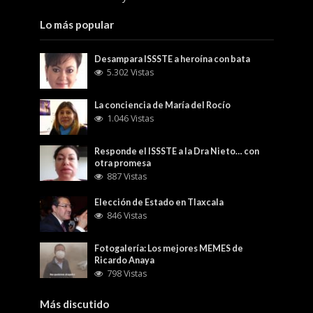
Lo más popular
Desampara ISSSTE a heroína con bata
5.302 Vistas
La conciencia de María del Rocío
1.046 Vistas
Responde el ISSSTE a la Dra Nieto… con
otra promesa
887 Vistas
Elección de Estado en Tlaxcala
846 Vistas
Fotogalería: Los mejores MEMES de
Ricardo Anaya
798 Vistas
Más discutido