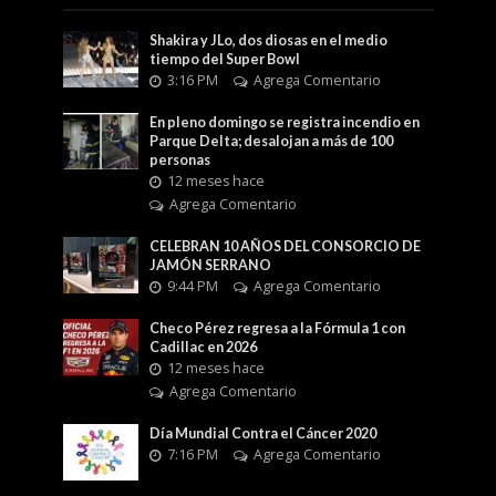
Shakira y JLo, dos diosas en el medio
tiempo del Super Bowl
3:16 PM
Agrega Comentario
En pleno domingo se registra incendio en
Parque Delta; desalojan a más de 100
personas
12 meses hace
Agrega Comentario
CELEBRAN 10 AÑOS DEL CONSORCIO DE
JAMÓN SERRANO
9:44 PM
Agrega Comentario
Checo Pérez regresa a la Fórmula 1 con
Cadillac en 2026
12 meses hace
Agrega Comentario
Día Mundial Contra el Cáncer 2020
7:16 PM
Agrega Comentario