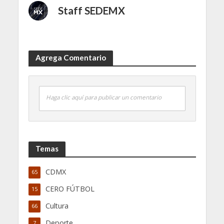
Staff SEDEMX
Agrega Comentario
Haga clic aquí para publicar un comentario
Temas
CDMX
65
CERO FÚTBOL
15
Cultura
66
Deporte
7