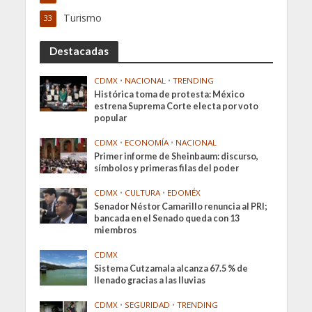
Turismo
33
Destacadas
CDMX
•
NACIONAL
•
TRENDING
Histórica toma de protesta: México
estrena Suprema Corte electa por voto
popular
CDMX
•
ECONOMÍA
•
NACIONAL
Primer informe de Sheinbaum: discurso,
símbolos y primeras filas del poder
CDMX
•
CULTURA
•
EDOMÉX
Senador Néstor Camarillo renuncia al PRI;
bancada en el Senado queda con 13
miembros
CDMX
Sistema Cutzamala alcanza 67.5 % de
llenado gracias a las lluvias
CDMX
•
SEGURIDAD
•
TRENDING