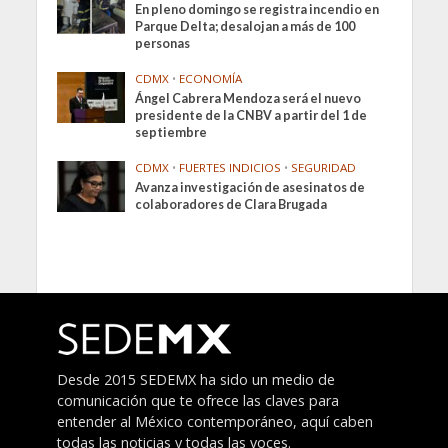
En pleno domingo se registra incendio en
Parque Delta; desalojan a más de 100
personas
CDMX
•
ECONOMÍA
Ángel Cabrera Mendoza será el nuevo
presidente de la CNBV a partir del 1 de
septiembre
CDMX
•
FUERTES INDICIOS
•
SEGURIDAD
Avanza investigación de asesinatos de
colaboradores de Clara Brugada
Desde 2015 SEDEMX ha sido un medio de
comunicación que te ofrece las claves para
entender al México contemporáneo, aquí caben
todas las noticias y todas las voces.