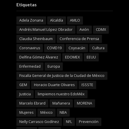
Etiquetas
Adela Zonana
Alcaldía
AMLO
Andrés Manuel López Obrador
Avión
CDMX
Claudia Sheinbaum
Conferencia de Prensa
Coronavirus
COVID19
Coyoacán
Cultura
Delfina Gómez Álvarez
EDOMEX
EEUU
Enfermedad
Europa
Fiscalía General de Justicia de la Ciudad de México
GEM
Horacio Duarte Olivares
ISSSTE
Justicia
limpiemos nuestro EdoMéx
Marcelo Ebrard
Mañanera
MORENA
Mujeres
México
NBA
Nelly Carrasco Godínez
NFL
Prevención