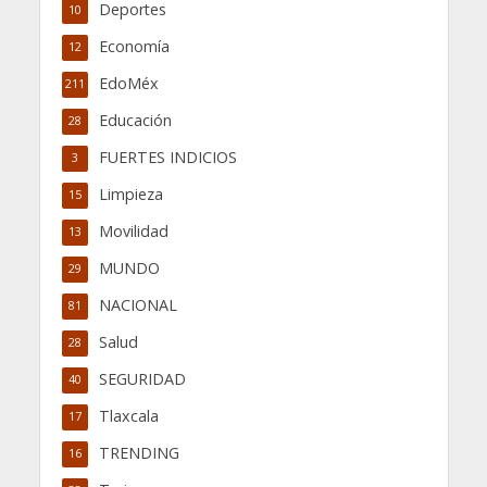
Deportes
10
Economía
12
EdoMéx
211
Educación
28
FUERTES INDICIOS
3
Limpieza
15
Movilidad
13
MUNDO
29
NACIONAL
81
Salud
28
SEGURIDAD
40
Tlaxcala
17
TRENDING
16