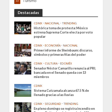
Turismo
33
Destacadas
CDMX
•
NACIONAL
•
TRENDING
Histórica toma de protesta: México
estrena Suprema Corte electa por voto
popular
CDMX
•
ECONOMÍA
•
NACIONAL
Primer informe de Sheinbaum: discurso,
símbolos y primeras filas del poder
CDMX
•
CULTURA
•
EDOMÉX
Senador Néstor Camarillo renuncia al PRI;
bancada en el Senado queda con 13
miembros
CDMX
Sistema Cutzamala alcanza 67.5 % de
llenado gracias a las lluvias
CDMX
•
SEGURIDAD
•
TRENDING
En pleno domingo se registra incendio en