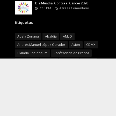
Día Mundial Contra el Cáncer 2020
7:16 PM
Agrega Comentario
Etiquetas
Adela Zonana
Alcaldía
AMLO
Andrés Manuel López Obrador
Avión
CDMX
Claudia Sheinbaum
Conferencia de Prensa
Coronavirus
COVID19
Coyoacán
Cultura
Delfina Gómez Álvarez
EDOMEX
EEUU
Enfermedad
Europa
Fiscalía General de Justicia de la Ciudad de México
GEM
Horacio Duarte Olivares
ISSSTE
Justicia
limpiemos nuestro EdoMéx
Marcelo Ebrard
Mañanera
MORENA