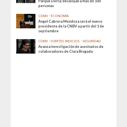
Parque Delta; desalojan a más de 100
personas
CDMX
•
ECONOMÍA
Ángel Cabrera Mendoza será el nuevo
presidente de la CNBV a partir del 1 de
septiembre
CDMX
•
FUERTES INDICIOS
•
SEGURIDAD
Avanza investigación de asesinatos de
colaboradores de Clara Brugada