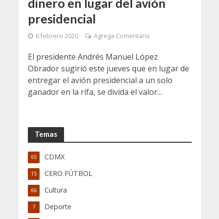
dinero en lugar del avión
presidencial
6 febrero 2020
Agrega Comentario
El presidente Andrés Manuel López
Obrador sugirió este jueves que en lugar de
entregar el avión presidencial a un solo
ganador en la rifa, se divida el valor...
Temas
CDMX
65
CERO FÚTBOL
15
Cultura
66
Deporte
7