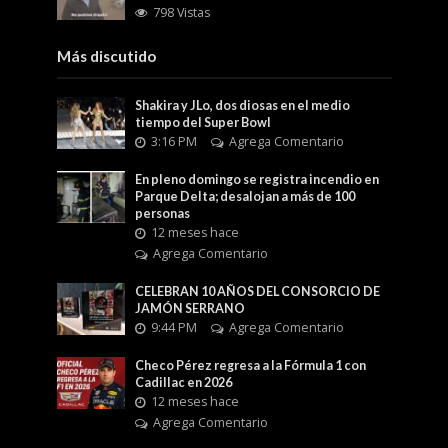
798 Vistas
Más discutido
Shakira y JLo, dos diosas en el medio
tiempo del Super Bowl
3:16 PM
Agrega Comentario
En pleno domingo se registra incendio en
Parque Delta; desalojan a más de 100
personas
12 meses hace
Agrega Comentario
CELEBRAN 10 AÑOS DEL CONSORCIO DE
JAMÓN SERRANO
9:44 PM
Agrega Comentario
Checo Pérez regresa a la Fórmula 1 con
Cadillac en 2026
12 meses hace
Agrega Comentario