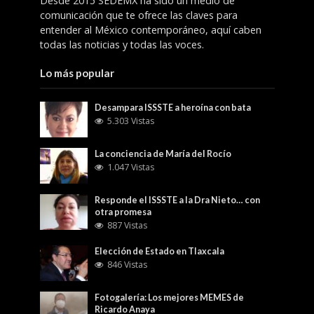
Desde 2015 SEDEMX ha sido un medio de
comunicación que te ofrece las claves para
entender al México contemporáneo, aquí caben
todas las noticias y todas las voces.
Lo más popular
Desampara ISSSTE a heroína con bata
5.303 Vistas
La conciencia de María del Rocío
1.047 Vistas
Responde el ISSSTE a la Dra Nieto… con
otra promesa
887 Vistas
Elección de Estado en Tlaxcala
846 Vistas
Fotogalería: Los mejores MEMES de
Ricardo Anaya