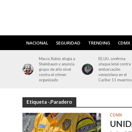
NACIONAL
SEGURIDAD
TRENDING
CDMX
 Lisboa:
Marco Rubio elogia a
EE.UU. confirma
 funicular
Sheinbaum y anuncia
ataque letal contra
deja 15
grupo de alto nivel
embarcación
contra el crimen
venezolana en el
organizado
Caribe: 11 muertos
Etiqueta -.Paradero
CDMX
UNID