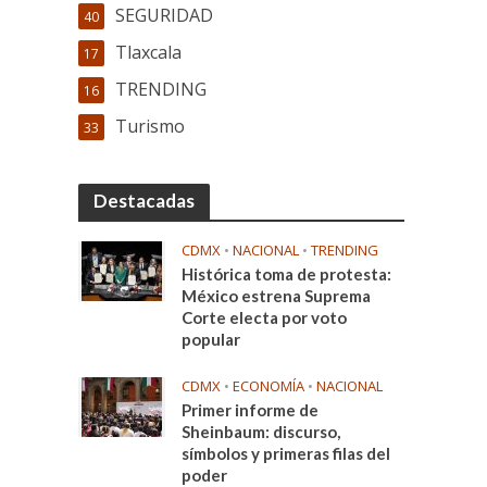
SEGURIDAD
40
Tlaxcala
17
TRENDING
16
Turismo
33
Destacadas
CDMX
•
NACIONAL
•
TRENDING
Histórica toma de protesta:
México estrena Suprema
Corte electa por voto
popular
CDMX
•
ECONOMÍA
•
NACIONAL
Primer informe de
Sheinbaum: discurso,
símbolos y primeras filas del
poder