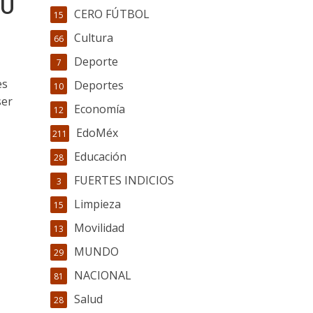
SU
CERO FÚTBOL
15
Cultura
66
Deporte
7
es
Deportes
10
ser
Economía
12
EdoMéx
211
Educación
28
FUERTES INDICIOS
3
Limpieza
15
Movilidad
13
MUNDO
29
NACIONAL
81
Salud
28