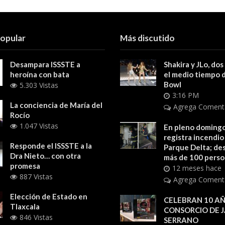
popular
Más discutido
Desampara ISSSTE a
Shakira y JLo, dos
heroína con bata
el medio tiempo 
Bowl
5.303 Vistas
3:16 PM
La conciencia de María del
Agrega Coment
Rocío
1.047 Vistas
En pleno domingo
registra incendio
Responde el ISSSTE a la
Parque Delta; des
Dra Nieto… con otra
más de 100 pers
promesa
12 meses hace
887 Vistas
Agrega Coment
Elección de Estado en
CELEBRAN 10 AÑ
Tlaxcala
CONSORCIO DE 
846 Vistas
SERRANO