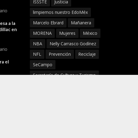
ISSSTE
Justicia
ario
limpiemos nuestro EdoMéx
Marcelo Ebrard
Mañanera
sa a la
illac en
MORENA
Mujeres
México
NBA
Nelly Carrasco Godínez
ario
NFL
Prevención
Reciclaje
ra el
SeCampo
Secretaría de Cultura y Turismo
ario
SECTI
Seguridad
Senado
SMAyDS
Super Bowl
Tlaxcala
Turismo
UNAM
Virus
Xochimilco