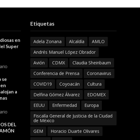
Etiquetas
 diosas en
Adela Zonana
Alcaldía
AMLO
del Super
Andrés Manuel López Obrador
Avión
CDMX
Claudia Sheinbaum
ario
Conferencia de Prensa
Coronavirus
 se
COVID19
Coyoacán
Cultura
 en
alojan a
Delfina Gómez Álvarez
EDOMEX
onas
EEUU
Enfermedad
Europa
ario
Fiscalía General de Justicia de la Ciudad
de México
OS DEL
JAMÓN
GEM
Horacio Duarte Olivares