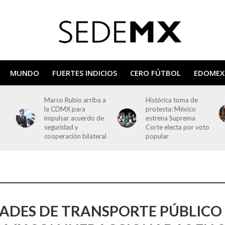
MUNDO
FUERTES INDICIOS
CERO FÚTBOL
EDOMEX
Marco Rubio arriba a
Histórica toma de
la CDMX para
protesta: México
impulsar acuerdo de
estrena Suprema
seguridad y
Corte electa por voto
cooperación bilateral
popular
ADES DE TRANSPORTE PÚBLICO