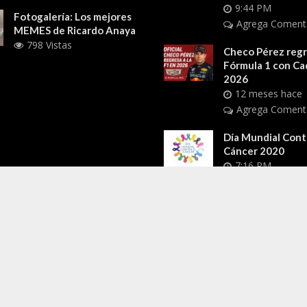
9:44 PM
Fotogalería: Los mejores
Agrega Coment
MEMES de Ricardo Anaya
798 Vistas
Checo Pérez regre
Fórmula 1 con Cad
2026
12 meses hace
Agrega Coment
Día Mundial Cont
Cáncer 2020
7:16 PM
Agrega Coment