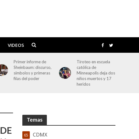
VIDEOS
Primer informe de
Tiroteo en escuela
Sheinbaum: discurso,
católica de
símbolos y primeras
Minneapolis deja dos
filas del poder
niños muertos y 17
heridos
Temas
 DE
CDMX
65