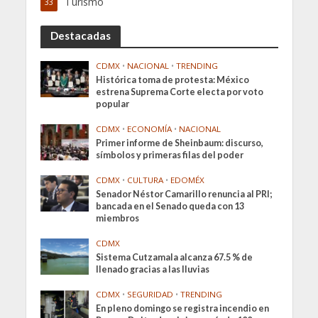
Turismo
33
Destacadas
CDMX
•
NACIONAL
•
TRENDING
Histórica toma de protesta: México
estrena Suprema Corte electa por voto
popular
CDMX
•
ECONOMÍA
•
NACIONAL
Primer informe de Sheinbaum: discurso,
símbolos y primeras filas del poder
CDMX
•
CULTURA
•
EDOMÉX
Senador Néstor Camarillo renuncia al PRI;
bancada en el Senado queda con 13
miembros
CDMX
Sistema Cutzamala alcanza 67.5 % de
llenado gracias a las lluvias
CDMX
•
SEGURIDAD
•
TRENDING
En pleno domingo se registra incendio en