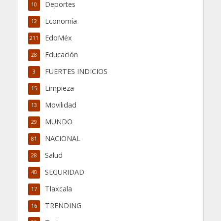
Deportes
10
Economía
12
EdoMéx
211
Educación
28
FUERTES INDICIOS
3
Limpieza
15
Movilidad
13
MUNDO
29
NACIONAL
81
Salud
28
SEGURIDAD
40
Tlaxcala
17
TRENDING
16