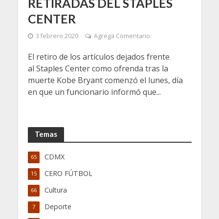
RETIRADAS DEL STAPLES
CENTER
3 febrero 2020
Agrega Comentario
El retiro de los artículos dejados frente
al Staples Center como ofrenda tras la
muerte Kobe Bryant comenzó el lunes, día
en que un funcionario informó que...
Temas
CDMX
65
CERO FÚTBOL
15
Cultura
66
Deporte
7