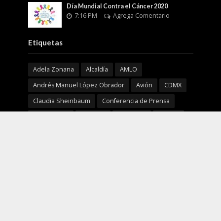
Día Mundial Contra el Cáncer 2020
7:16 PM
Agrega Comentario
Etiquetas
Adela Zonana
Alcaldía
AMLO
Andrés Manuel López Obrador
Avión
CDMX
Claudia Sheinbaum
Conferencia de Prensa
Coronavirus
COVID19
Coyoacán
Cultura
Delfina Gómez Álvarez
EDOMEX
EEUU
Enfermedad
Europa
Fiscalía General de Justicia de la Ciudad de México
GEM
Horacio Duarte Olivares
ISSSTE
Justicia
limpiemos nuestro EdoMéx
Marcelo Ebrard
Mañanera
MORENA