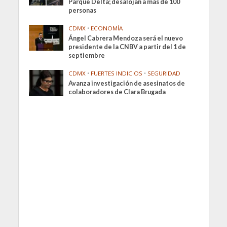
Parque Delta; desalojan a más de 100
personas
CDMX
•
ECONOMÍA
Ángel Cabrera Mendoza será el nuevo
presidente de la CNBV a partir del 1 de
septiembre
CDMX
•
FUERTES INDICIOS
•
SEGURIDAD
Avanza investigación de asesinatos de
colaboradores de Clara Brugada