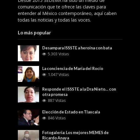
Desde 2015 SEDEMX ha sido un medio de
comunicación que te ofrece las claves para
entender al México contemporáneo, aquí caben
todas las noticias y todas las voces.
Lo más popular
Desampara ISSSTE a heroína con bata
5.303 Vistas
La conciencia de María del Rocío
1.047 Vistas
Responde el ISSSTE a la Dra Nieto… con
otra promesa
887 Vistas
Elección de Estado en Tlaxcala
846 Vistas
Fotogalería: Los mejores MEMES de
Ricardo Anaya