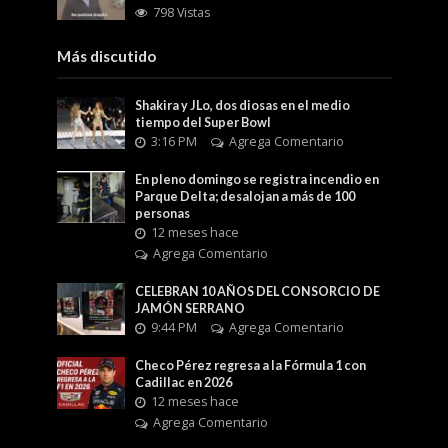
798 Vistas
Más discutido
Shakira y JLo, dos diosas en el medio
tiempo del Super Bowl
3:16 PM
Agrega Comentario
En pleno domingo se registra incendio en
Parque Delta; desalojan a más de 100
personas
12 meses hace
Agrega Comentario
CELEBRAN 10 AÑOS DEL CONSORCIO DE
JAMÓN SERRANO
9:44 PM
Agrega Comentario
Checo Pérez regresa a la Fórmula 1 con
Cadillac en 2026
12 meses hace
Agrega Comentario