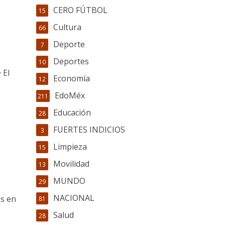
CERO FÚTBOL
15
Cultura
66
Deporte
7
Deportes
10
 El
Economía
12
EdoMéx
211
Educación
28
FUERTES INDICIOS
3
Limpieza
15
Movilidad
13
MUNDO
29
NACIONAL
os en
81
Salud
28