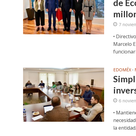
de Ec
millo
7 novie
• Directi
Marcelo E
funcionari
EDOMÉX
•
Simpl
inver
6 novie
• Mantien
necesidad
la entidad. 