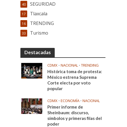
SEGURIDAD
40
Tlaxcala
17
TRENDING
16
Turismo
33
Destacadas
CDMX
•
NACIONAL
•
TRENDING
Histórica toma de protesta:
México estrena Suprema
Corte electa por voto
popular
CDMX
•
ECONOMÍA
•
NACIONAL
Primer informe de
Sheinbaum: discurso,
símbolos y primeras filas del
poder