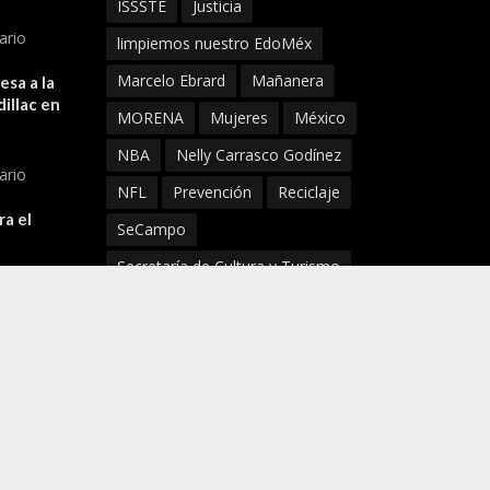
ISSSTE
Justicia
ario
limpiemos nuestro EdoMéx
Marcelo Ebrard
Mañanera
sa a la
illac en
MORENA
Mujeres
México
NBA
Nelly Carrasco Godínez
ario
NFL
Prevención
Reciclaje
ra el
SeCampo
Secretaría de Cultura y Turismo
ario
SECTI
Seguridad
Senado
SMAyDS
Super Bowl
Tlaxcala
Turismo
UNAM
Virus
Xochimilco