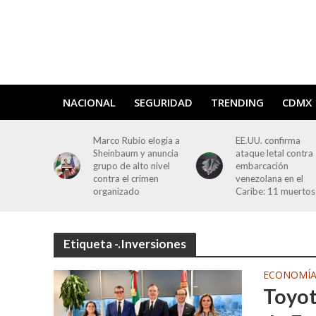
NACIONAL
SEGURIDAD
TRENDING
CDMX
 Lisboa:
Marco Rubio elogia a
EE.UU. confirma
 funicular
Sheinbaum y anuncia
ataque letal contra
deja 15
grupo de alto nivel
embarcación
contra el crimen
venezolana en el
organizado
Caribe: 11 muertos
Etiqueta -.Inversiones
ECONOMÍ
Toyot