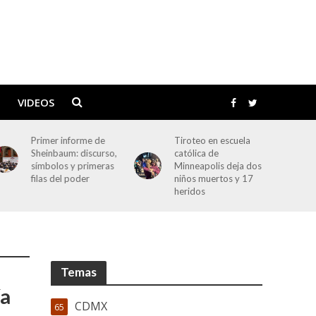
VIDEOS
Primer informe de
Tiroteo en escuela
Sheinbaum: discurso,
católica de
símbolos y primeras
Minneapolis deja dos
filas del poder
niños muertos y 17
heridos
Temas
ía
CDMX
65