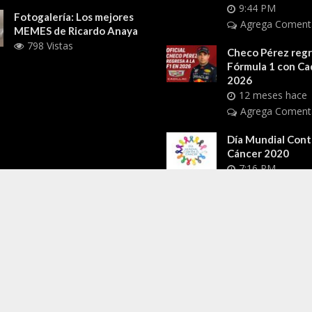
9:44 PM
Fotogalería: Los mejores
Agrega Coment
MEMES de Ricardo Anaya
798 Vistas
Checo Pérez regre
Fórmula 1 con Cad
2026
12 meses hace
Agrega Coment
Día Mundial Cont
Cáncer 2020
7:16 PM
Agrega Coment