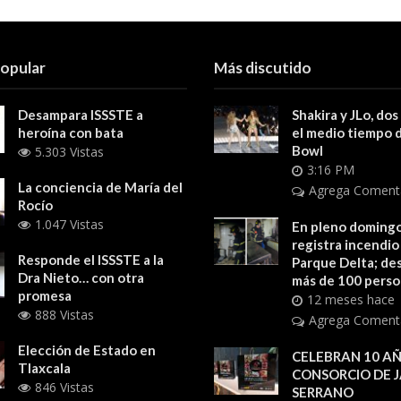
popular
Más discutido
Desampara ISSSTE a
Shakira y JLo, dos
heroína con bata
el medio tiempo 
Bowl
5.303 Vistas
3:16 PM
La conciencia de María del
Agrega Coment
Rocío
1.047 Vistas
En pleno domingo
registra incendio
Responde el ISSSTE a la
Parque Delta; des
Dra Nieto… con otra
más de 100 pers
promesa
12 meses hace
888 Vistas
Agrega Coment
Elección de Estado en
CELEBRAN 10 AÑ
Tlaxcala
CONSORCIO DE 
846 Vistas
SERRANO