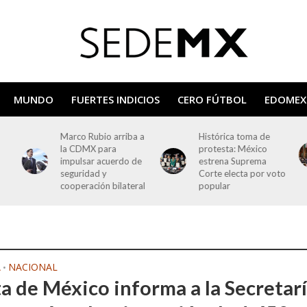
MUNDO
FUERTES INDICIOS
CERO FÚTBOL
EDOMEX
Marco Rubio arriba a
Histórica toma de
la CDMX para
protesta: México
impulsar acuerdo de
estrena Suprema
seguridad y
Corte electa por voto
cooperación bilateral
popular
A
NACIONAL
•
a de México informa a la Secretar