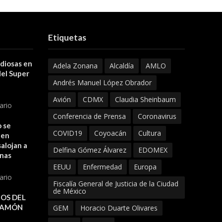
Etiquetas
 diosas en
Adela Zonana
Alcaldía
AMLO
del Super
Andrés Manuel López Obrador
Avión
CDMX
Claudia Sheinbaum
ario
Conferencia de Prensa
Coronavirus
 se
COVID19
Coyoacán
Cultura
 en
alojan a
Delfina Gómez Álvarez
EDOMEX
onas
EEUU
Enfermedad
Europa
ario
Fiscalía General de Justicia de la Ciudad
de México
OS DEL
JAMÓN
GEM
Horacio Duarte Olivares