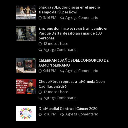
Shakira y JLo, dos diosas en el medio
tiempo del Super Bowl
3:16 PM
Agrega Comentario
En pleno domingo se registra incendio en
Parque Delta; desalojan a más de 100
personas
12 meses hace
Agrega Comentario
CELEBRAN 10 AÑOS DEL CONSORCIO DE
JAMÓN SERRANO
9:44 PM
Agrega Comentario
Checo Pérez regresa a la Fórmula 1 con
Cadillac en 2026
12 meses hace
Agrega Comentario
Día Mundial Contra el Cáncer 2020
7:16 PM
Agrega Comentario