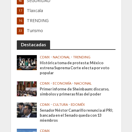
SEGURIDAD
40
Tlaxcala
17
TRENDING
16
Turismo
33
Destacadas
CDMX
•
NACIONAL
•
TRENDING
Histórica toma de protesta: México
estrena Suprema Corte electa por voto
popular
CDMX
•
ECONOMÍA
•
NACIONAL
Primer informe de Sheinbaum: discurso,
símbolos y primeras filas del poder
CDMX
•
CULTURA
•
EDOMÉX
Senador Néstor Camarillo renuncia al PRI;
bancada en el Senado queda con 13
miembros
CDMX