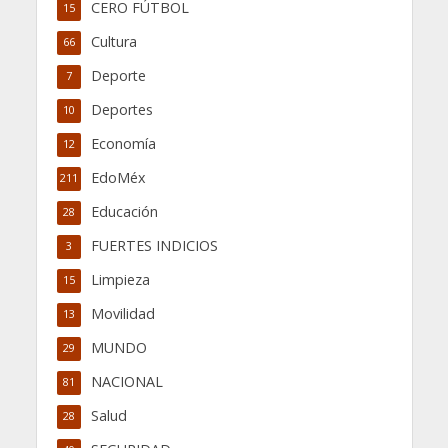
CERO FÚTBOL
15
Cultura
66
Deporte
7
Deportes
10
Economía
12
EdoMéx
211
Educación
28
FUERTES INDICIOS
3
Limpieza
15
Movilidad
13
MUNDO
29
NACIONAL
81
Salud
28