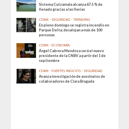
Sistema Cutzamala alcanza 67.5 % de
llenado gracias a las lluvias
CDMX
•
SEGURIDAD
•
TRENDING
En pleno domingo se registra incendio en
Parque Delta; desalojan a más de 100
personas
CDMX
•
ECONOMÍA
Ángel Cabrera Mendoza será el nuevo
presidente de la CNBV a partir del 1 de
septiembre
CDMX
•
FUERTES INDICIOS
•
SEGURIDAD
Avanza investigación de asesinatos de
colaboradores de Clara Brugada