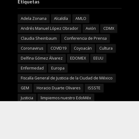
Etiquetas
Adela Zonana
Alcaldía
AMLO
Andrés Manuel López Obrador
Avión
CDMX
Claudia Sheinbaum
Conferencia de Prensa
Coronavirus
COVID19
Coyoacán
Cultura
Delfina Gómez Álvarez
EDOMEX
EEUU
Enfermedad
Europa
Fiscalía General de Justicia de la Ciudad de México
GEM
Horacio Duarte Olivares
ISSSTE
Justicia
limpiemos nuestro EdoMéx
Marcelo Ebrard
Mañanera
MORENA
Mujeres
México
NBA
Nelly Carrasco Godínez
NFL
Prevención
Reciclaje
SeCampo