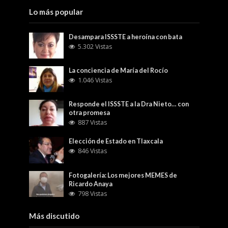
Lo más popular
Desampara ISSSTE a heroína con bata
5.302 Vistas
La conciencia de María del Rocío
1.046 Vistas
Responde el ISSSTE a la Dra Nieto… con
otra promesa
887 Vistas
Elección de Estado en Tlaxcala
846 Vistas
Fotogalería: Los mejores MEMES de
Ricardo Anaya
798 Vistas
Más discutido