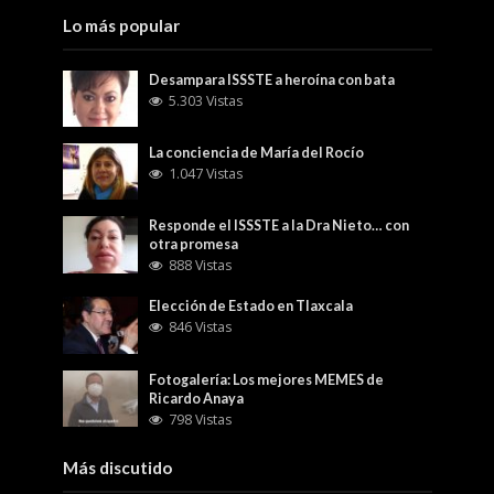
Lo más popular
Desampara ISSSTE a heroína con bata
5.303 Vistas
La conciencia de María del Rocío
1.047 Vistas
Responde el ISSSTE a la Dra Nieto… con
otra promesa
888 Vistas
Elección de Estado en Tlaxcala
846 Vistas
Fotogalería: Los mejores MEMES de
Ricardo Anaya
798 Vistas
Más discutido