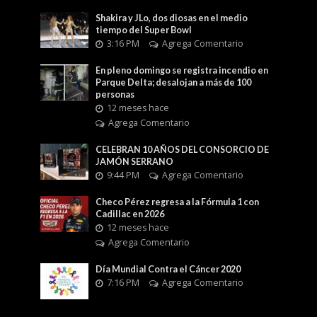
Shakira y JLo, dos diosas en el medio
tiempo del Super Bowl
3:16 PM
Agrega Comentario
En pleno domingo se registra incendio en
Parque Delta; desalojan a más de 100
personas
12 meses hace
Agrega Comentario
CELEBRAN 10 AÑOS DEL CONSORCIO DE
JAMÓN SERRANO
9:44 PM
Agrega Comentario
Checo Pérez regresa a la Fórmula 1 con
Cadillac en 2026
12 meses hace
Agrega Comentario
Día Mundial Contra el Cáncer 2020
7:16 PM
Agrega Comentario