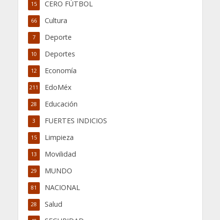
CERO FÚTBOL
15
Cultura
66
Deporte
7
Deportes
10
Economía
12
EdoMéx
211
Educación
28
FUERTES INDICIOS
3
Limpieza
15
Movilidad
13
MUNDO
29
NACIONAL
81
Salud
28