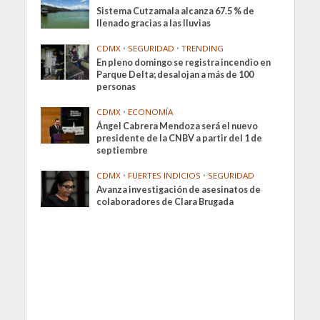
Sistema Cutzamala alcanza 67.5 % de
llenado gracias a las lluvias
CDMX
•
SEGURIDAD
•
TRENDING
En pleno domingo se registra incendio en
Parque Delta; desalojan a más de 100
personas
CDMX
•
ECONOMÍA
Ángel Cabrera Mendoza será el nuevo
presidente de la CNBV a partir del 1 de
septiembre
CDMX
•
FUERTES INDICIOS
•
SEGURIDAD
Avanza investigación de asesinatos de
colaboradores de Clara Brugada