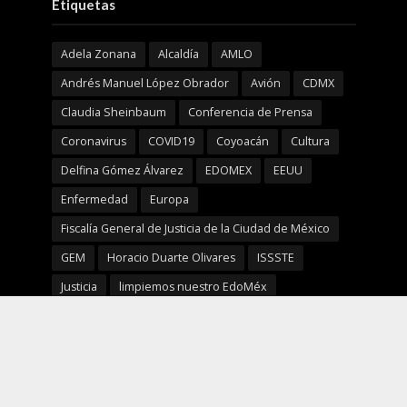
Etiquetas
Adela Zonana
Alcaldía
AMLO
Andrés Manuel López Obrador
Avión
CDMX
Claudia Sheinbaum
Conferencia de Prensa
Coronavirus
COVID19
Coyoacán
Cultura
Delfina Gómez Álvarez
EDOMEX
EEUU
Enfermedad
Europa
Fiscalía General de Justicia de la Ciudad de México
GEM
Horacio Duarte Olivares
ISSSTE
Justicia
limpiemos nuestro EdoMéx
Marcelo Ebrard
Mañanera
MORENA
Mujeres
México
NBA
Nelly Carrasco Godínez
NFL
Prevención
Reciclaje
SeCampo