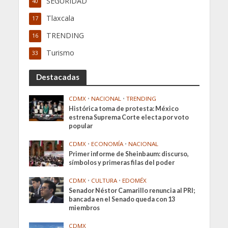
SEGURIDAD
40
Tlaxcala
17
TRENDING
16
Turismo
33
Destacadas
CDMX
•
NACIONAL
•
TRENDING
Histórica toma de protesta: México
estrena Suprema Corte electa por voto
popular
CDMX
•
ECONOMÍA
•
NACIONAL
Primer informe de Sheinbaum: discurso,
símbolos y primeras filas del poder
CDMX
•
CULTURA
•
EDOMÉX
Senador Néstor Camarillo renuncia al PRI;
bancada en el Senado queda con 13
miembros
CDMX