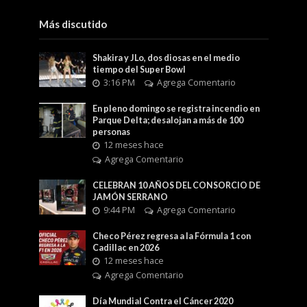
Más discutido
Shakira y JLo, dos diosas en el medio
tiempo del Super Bowl
3:16 PM
Agrega Comentario
En pleno domingo se registra incendio en
Parque Delta; desalojan a más de 100
personas
12 meses hace
Agrega Comentario
CELEBRAN 10 AÑOS DEL CONSORCIO DE
JAMÓN SERRANO
9:44 PM
Agrega Comentario
Checo Pérez regresa a la Fórmula 1 con
Cadillac en 2026
12 meses hace
Agrega Comentario
Día Mundial Contra el Cáncer 2020