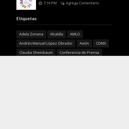
7:16 PM
Agrega Comentario
Etiquetas
Adela Zonana
Alcaldía
AMLO
Andrés Manuel López Obrador
Avión
CDMX
Claudia Sheinbaum
Conferencia de Prensa
Coronavirus
COVID19
Coyoacán
Cultura
Delfina Gómez Álvarez
EDOMEX
EEUU
Enfermedad
Europa
Fiscalía General de Justicia de la Ciudad de México
GEM
Horacio Duarte Olivares
ISSSTE
Justicia
limpiemos nuestro EdoMéx
Marcelo Ebrard
Mañanera
MORENA
Mujeres
México
NBA