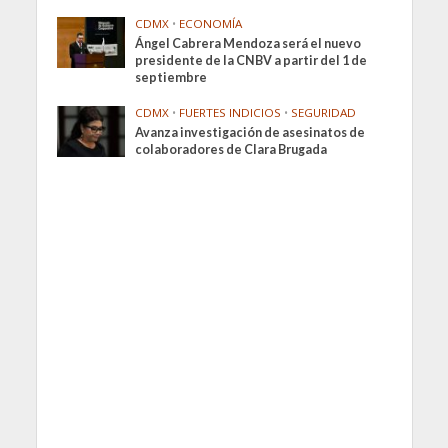
CDMX
•
ECONOMÍA
Ángel Cabrera Mendoza será el nuevo
presidente de la CNBV a partir del 1 de
septiembre
CDMX
•
FUERTES INDICIOS
•
SEGURIDAD
Avanza investigación de asesinatos de
colaboradores de Clara Brugada