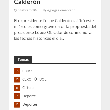
Calderón
5 febrero 2020
Agrega Comentario
El expresidente Felipe Calderón calificó este
miércoles como grave error la propuesta del
presidente López Obrador de conmemorar
las fechas históricas el día...
Temas
CDMX
65
CERO FÚTBOL
15
Cultura
66
Deporte
7
Deportes
10