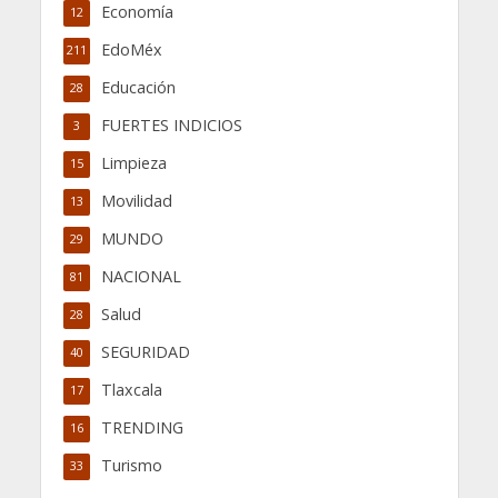
Economía
12
EdoMéx
211
Educación
28
FUERTES INDICIOS
3
Limpieza
15
Movilidad
13
MUNDO
29
NACIONAL
81
Salud
28
SEGURIDAD
40
Tlaxcala
17
TRENDING
16
Turismo
33