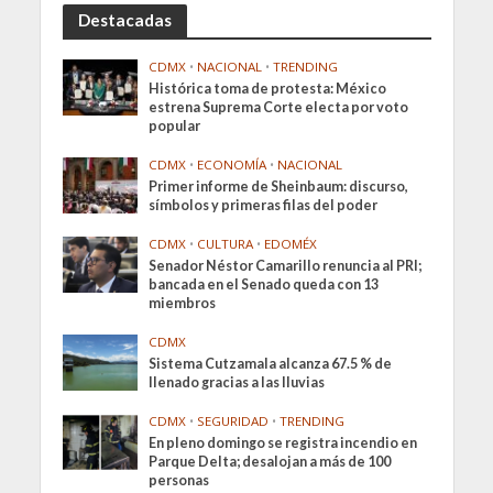
Destacadas
CDMX
•
NACIONAL
•
TRENDING
Histórica toma de protesta: México
estrena Suprema Corte electa por voto
popular
CDMX
•
ECONOMÍA
•
NACIONAL
Primer informe de Sheinbaum: discurso,
símbolos y primeras filas del poder
CDMX
•
CULTURA
•
EDOMÉX
Senador Néstor Camarillo renuncia al PRI;
bancada en el Senado queda con 13
miembros
CDMX
Sistema Cutzamala alcanza 67.5 % de
llenado gracias a las lluvias
CDMX
•
SEGURIDAD
•
TRENDING
En pleno domingo se registra incendio en
Parque Delta; desalojan a más de 100
personas