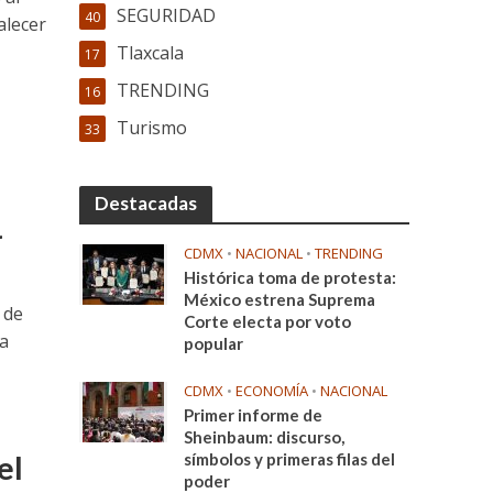
SEGURIDAD
40
alecer
Tlaxcala
17
TRENDING
16
Turismo
33
Destacadas
4
CDMX
•
NACIONAL
•
TRENDING
Histórica toma de protesta:
México estrena Suprema
 de
Corte electa por voto
la
popular
CDMX
•
ECONOMÍA
•
NACIONAL
Primer informe de
Sheinbaum: discurso,
el
símbolos y primeras filas del
poder