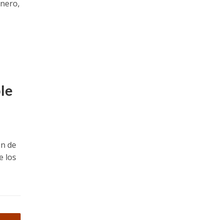
énero,
le
ón de
e los