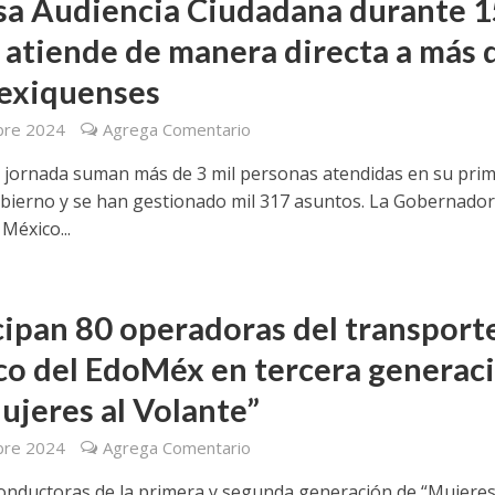
sa Audiencia Ciudadana durante 1
 atiende de manera directa a más 
exiquenses
bre 2024
Agrega Comentario
a jornada suman más de 3 mil personas atendidas en su pri
bierno y se han gestionado mil 317 asuntos. La Gobernador
México...
cipan 80 operadoras del transport
co del EdoMéx en tercera generac
ujeres al Volante”
bre 2024
Agrega Comentario
conductoras de la primera y segunda generación de “Mujeres