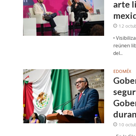
arte l
mexiq
12 octu
• Visibili
reúnen lib
del...
EDOMÉX
Gober
segur
Gober
duran
10 octu