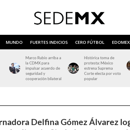
MUNDO
FUERTES INDICIOS
CERO FÚTBOL
EDOMEX
a a
Histórica toma de
Primer informe de
protesta: México
Sheinbaum: discurso,
de
estrena Suprema
símbolos y primeras
Corte electa por voto
filas del poder
ral
popular
nadora Delfina Gómez Álvarez lo