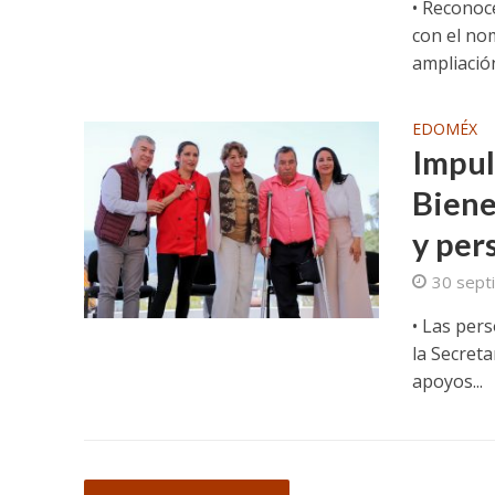
• Reconoc
con el no
ampliación 
EDOMÉX
Impul
Biene
y per
30 sept
• Las per
la Secreta
apoyos...