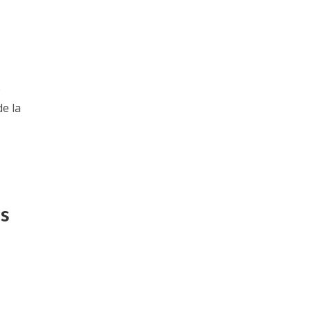
9
e la
os