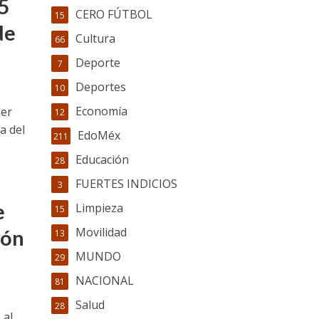
5
CERO FÚTBOL
15
de
Cultura
66
Deporte
7
Deportes
10
Economía
mer
12
a del
EdoMéx
211
Educación
28
FUERTES INDICIOS
3
e
Limpieza
15
Movilidad
ión
13
MUNDO
29
NACIONAL
81
Salud
28
 al