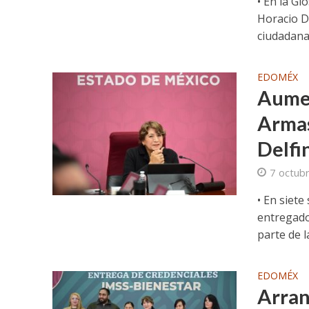
• En la Gl
Horacio D
ciudadanas
EDOMÉX
Aumen
Armas
Delfi
7 octub
• En siet
entregado
parte de la
EDOMÉX
Arran