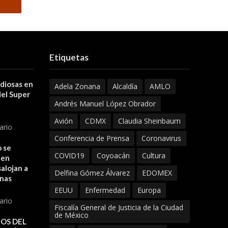
Etiquetas
 diosas en
Adela Zonana
Alcaldía
AMLO
del Super
Andrés Manuel López Obrador
Avión
CDMX
Claudia Sheinbaum
ario
Conferencia de Prensa
Coronavirus
 se
COVID19
Coyoacán
Cultura
 en
alojan a
Delfina Gómez Álvarez
EDOMEX
onas
EEUU
Enfermedad
Europa
ario
Fiscalía General de Justicia de la Ciudad
de México
OS DEL