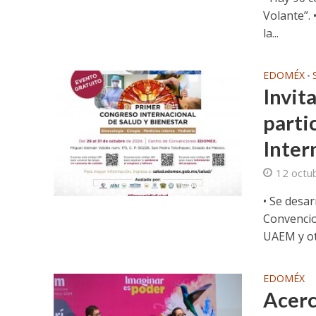
Volante”. 
la...
EDOMÉX
•
Invit
parti
Inter
12 octu
• Se desar
Convencio
UAEM y otr
EDOMÉX
Acerc