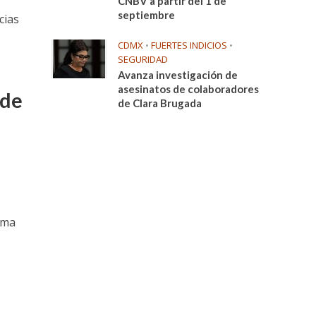
CNBV a partir del 1 de
septiembre
cias
CDMX
•
FUERTES INDICIOS
•
SEGURIDAD
Avanza investigación de
asesinatos de colaboradores
 de
de Clara Brugada
rma