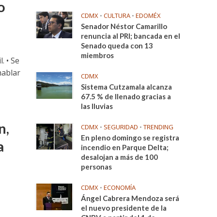
o
CDMX
•
CULTURA
•
EDOMÉX
Senador Néstor Camarillo
renuncia al PRI; bancada en el
Senado queda con 13
miembros
. • Se
hablar
CDMX
Sistema Cutzamala alcanza
67.5 % de llenado gracias a
las lluvias
n,
CDMX
•
SEGURIDAD
•
TRENDING
En pleno domingo se registra
a
incendio en Parque Delta;
desalojan a más de 100
personas
CDMX
•
ECONOMÍA
Ángel Cabrera Mendoza será
el nuevo presidente de la