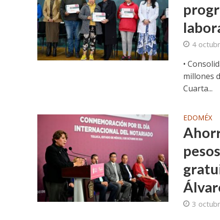
progr
labor
4 octub
• Consoli
millones 
Cuarta...
EDOMÉX
Ahorr
pesos
gratu
Álvar
3 octub