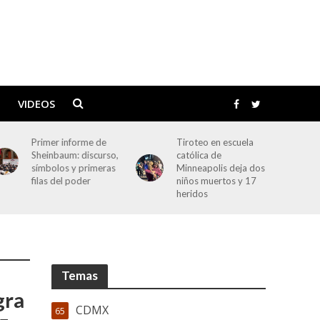
VIDEOS
Tiroteo en escuela
Senador Néstor
católica de
Camarillo renuncia al
Minneapolis deja dos
PRI; bancada en el
niños muertos y 17
Senado queda con 13
heridos
miembros
Temas
gra
CDMX
65