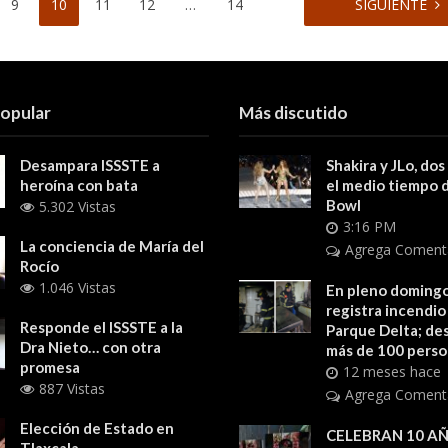
9
10
11
12
…
14
SIGUIENTE
popular
Más discutido
Desampara ISSSTE a
Shakira y JLo, dos
heroína con bata
el medio tiempo 
Bowl
5.302 Vistas
3:16 PM
La conciencia de María del
Agrega Coment
Rocío
1.046 Vistas
En pleno domingo
registra incendio
Responde el ISSSTE a la
Parque Delta; des
Dra Nieto… con otra
más de 100 pers
promesa
12 meses hace
887 Vistas
Agrega Coment
Elección de Estado en
CELEBRAN 10 AÑ