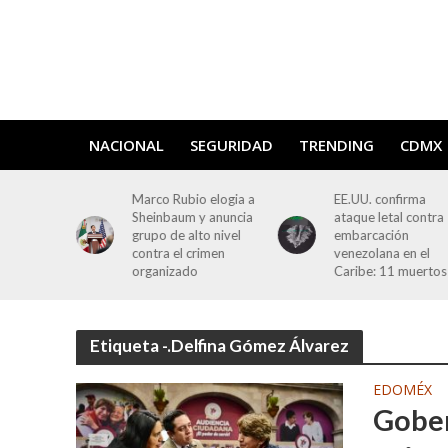
NACIONAL
SEGURIDAD
TRENDING
CDMX
o elogia a
EE.UU. confirma
Marco Rubio arrib
y anuncia
ataque letal contra
la CDMX para
to nivel
embarcación
impulsar acuerdo 
rimen
venezolana en el
seguridad y
o
Caribe: 11 muertos
cooperación bilate
Etiqueta -.Delfina Gómez Álvarez
EDOMÉX
Gober