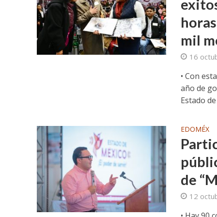
exito
horas
mil m
16 octu
• Con est
año de go
Estado de 
EDOMÉX
Parti
públi
de “M
12 octu
• Hay 90 