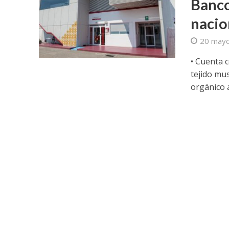
Banco
nacio
20 may
• Cuenta 
tejido mu
orgánico a