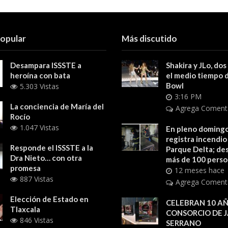
popular
Más discutido
Desampara ISSSTE a
Shakira y JLo, dos
heroína con bata
el medio tiempo 
Bowl
5.303 Vistas
3:16 PM
La conciencia de María del
Agrega Coment
Rocío
1.047 Vistas
En pleno domingo
registra incendio
Responde el ISSSTE a la
Parque Delta; des
Dra Nieto… con otra
más de 100 pers
promesa
12 meses hace
887 Vistas
Agrega Coment
Elección de Estado en
CELEBRAN 10 AÑ
Tlaxcala
CONSORCIO DE 
846 Vistas
SERRANO