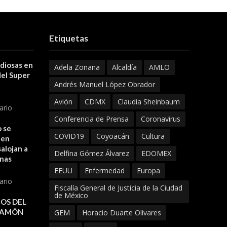
Etiquetas
 diosas en
Adela Zonana
Alcaldía
AMLO
del Super
Andrés Manuel López Obrador
Avión
CDMX
Claudia Sheinbaum
ario
Conferencia de Prensa
Coronavirus
 se
COVID19
Coyoacán
Cultura
 en
alojan a
Delfina Gómez Álvarez
EDOMEX
onas
EEUU
Enfermedad
Europa
ario
Fiscalía General de Justicia de la Ciudad
de México
OS DEL
JAMÓN
GEM
Horacio Duarte Olivares