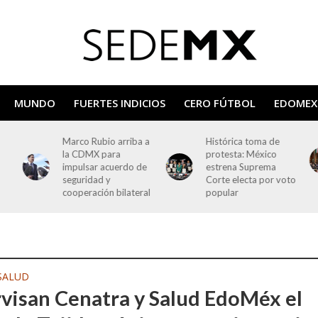
MUNDO
FUERTES INDICIOS
CERO FÚTBOL
EDOMEX
Marco Rubio arriba a
Histórica toma de
la CDMX para
protesta: México
impulsar acuerdo de
estrena Suprema
seguridad y
Corte electa por voto
cooperación bilateral
popular
SALUD
visan Cenatra y Salud EdoMéx el