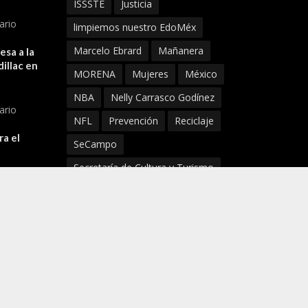
ISSSTE
Justicia
ario
limpiemos nuestro EdoMéx
Marcelo Ebrard
Mañanera
sa a la
illac en
MORENA
Mujeres
México
NBA
Nelly Carrasco Godínez
ario
NFL
Prevención
Reciclaje
ra el
SeCampo
Secretaría de Cultura y Turismo
ario
SECTI
Seguridad
Senado
SMAyDS
Super Bowl
Tlaxcala
Turismo
UNAM
Virus
Xochimilco