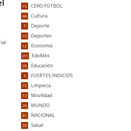
el
CERO FÚTBOL
15
Cultura
66
Deporte
7
,
Deportes
10
ial
Economía
12
EdoMéx
211
Educación
28
FUERTES INDICIOS
3
Limpieza
15
Movilidad
13
MUNDO
29
NACIONAL
81
Salud
28