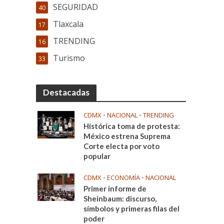
SEGURIDAD
40
Tlaxcala
17
TRENDING
16
Turismo
33
Destacadas
CDMX
•
NACIONAL
•
TRENDING
Histórica toma de protesta:
México estrena Suprema
Corte electa por voto
popular
CDMX
•
ECONOMÍA
•
NACIONAL
Primer informe de
Sheinbaum: discurso,
símbolos y primeras filas del
poder