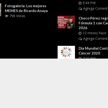
9:44 PM
Fotogalería: Los mejores
Agrega Coment
MEMES de Ricardo Anaya
798 Vistas
Checo Pérez regre
Fórmula 1 con Cad
2026
12 meses hace
Agrega Coment
Día Mundial Cont
Cáncer 2020
7:16 PM
Agrega Coment