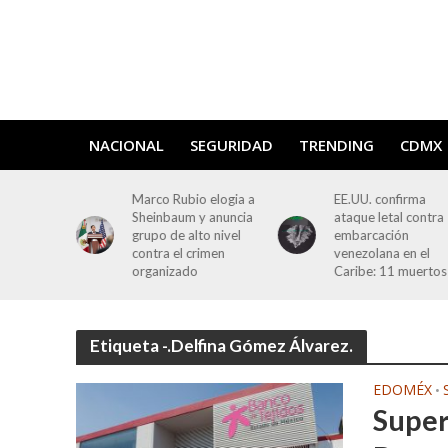
NACIONAL
SEGURIDAD
TRENDING
CDMX
 Lisboa:
Marco Rubio elogia a
EE.UU. confirma
 funicular
Sheinbaum y anuncia
ataque letal contra
deja 15
grupo de alto nivel
embarcación
contra el crimen
venezolana en el
organizado
Caribe: 11 muertos
Etiqueta -.Delfina Gómez Álvarez.
EDOMÉX
•
Super