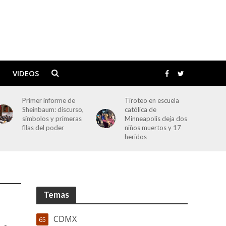
VIDEOS
Primer informe de
Tiroteo en escuela
Sheinbaum: discurso,
católica de
símbolos y primeras
Minneapolis deja dos
filas del poder
niños muertos y 17
heridos
Temas
CDMX
65