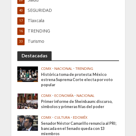
SEGURIDAD
40
Tlaxcala
17
TRENDING
16
Turismo
33
Destacadas
CDMX
•
NACIONAL
•
TRENDING
Histórica toma de protesta: México
estrena Suprema Corte electa por voto
popular
CDMX
•
ECONOMÍA
•
NACIONAL
Primer informe de Sheinbaum: discurso,
símbolos y primeras filas del poder
CDMX
•
CULTURA
•
EDOMÉX
Senador Néstor Camarillo renuncia al PRI;
bancada en el Senado queda con 13
miembros