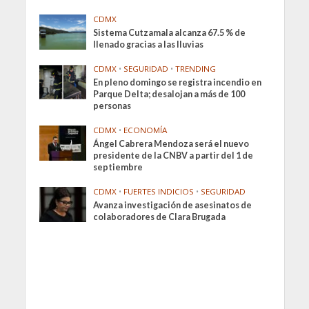
CDMX
Sistema Cutzamala alcanza 67.5 % de
llenado gracias a las lluvias
CDMX
•
SEGURIDAD
•
TRENDING
En pleno domingo se registra incendio en
Parque Delta; desalojan a más de 100
personas
CDMX
•
ECONOMÍA
Ángel Cabrera Mendoza será el nuevo
presidente de la CNBV a partir del 1 de
septiembre
CDMX
•
FUERTES INDICIOS
•
SEGURIDAD
Avanza investigación de asesinatos de
colaboradores de Clara Brugada