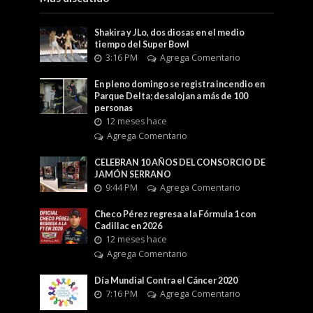
Shakira y JLo, dos diosas en el medio
tiempo del Super Bowl
3:16 PM
Agrega Comentario
En pleno domingo se registra incendio en
Parque Delta; desalojan a más de 100
personas
12 meses hace
Agrega Comentario
CELEBRAN 10 AÑOS DEL CONSORCIO DE
JAMÓN SERRANO
9:44 PM
Agrega Comentario
Checo Pérez regresa a la Fórmula 1 con
Cadillac en 2026
12 meses hace
Agrega Comentario
Día Mundial Contra el Cáncer 2020
7:16 PM
Agrega Comentario