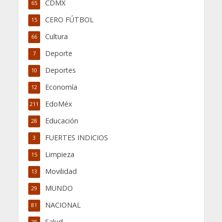
CDMX
65
CERO FÚTBOL
15
Cultura
66
Deporte
7
Deportes
10
Economía
12
EdoMéx
211
Educación
28
FUERTES INDICIOS
3
Limpieza
15
Movilidad
13
MUNDO
29
NACIONAL
81
Salud
28