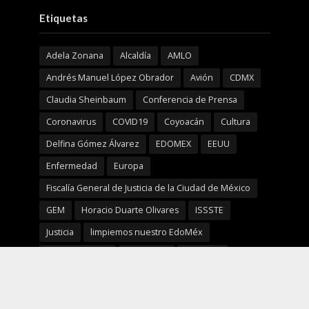
Etiquetas
Adela Zonana
Alcaldía
AMLO
Andrés Manuel López Obrador
Avión
CDMX
Claudia Sheinbaum
Conferencia de Prensa
Coronavirus
COVID19
Coyoacán
Cultura
Delfina Gómez Álvarez
EDOMEX
EEUU
Enfermedad
Europa
Fiscalía General de Justicia de la Ciudad de México
GEM
Horacio Duarte Olivares
ISSSTE
Justicia
limpiemos nuestro EdoMéx
Marcelo Ebrard
Mañanera
MORENA
Mujeres
México
NBA
Nelly Carrasco Godínez
NFL
Prevención