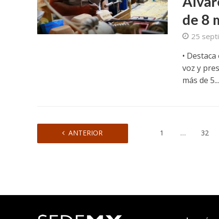
Álvar
de 8 
25 sept
• Destaca 
voz y pre
más de 5..
ANTERIOR
1
…
32