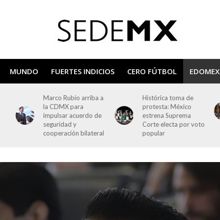
MUNDO
FUERTES INDICIOS
CERO FÚTBOL
EDOMEX
 a
Histórica toma de
Primer informe de
protesta: México
Sheinbaum: discurso,
e
estrena Suprema
símbolos y primeras
Corte electa por voto
filas del poder
al
popular