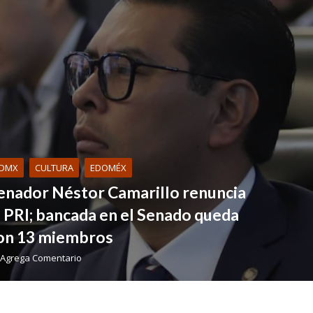
DMX
CULTURA
EDOMÉX
enador Néstor Camarillo renuncia
l PRI; bancada en el Senado queda
on 13 miembros
Agrega Comentario