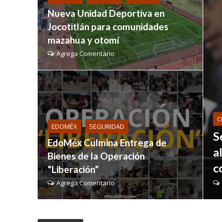
Nueva Unidad Deportiva en
Jocotitlán para comunidades
mazahua y otomí
Agrega Comentario
C
EDOMÉX
SEGURIDAD
S
EdoMéx Culmina Entrega de
a
Bienes de la Operación
c
“Liberación”
Agrega Comentario