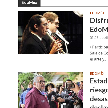
EdoMéx
EDOMÉX
Disfr
EdoMé
28 sept
• Partici
Sala de C
el arte y...
EDOMÉX
Estad
riesg
desas
desla