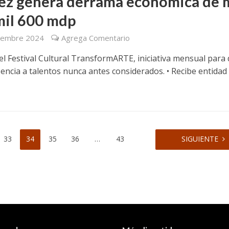
ez genera derrama económica de 
mil 600 mdp
iembre 2024
Agrega Comentario
el Festival Cultural TransformARTE, iniciativa mensual para 
sencia a talentos nunca antes considerados. • Recibe entidad
.
33
34
35
36
…
43
SIGUIENTE