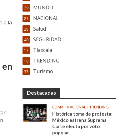
MUNDO
29
NACIONAL
81
 a la
Salud
28
SEGURIDAD
40
Tlaxcala
17
TRENDING
16
 en
Turismo
33
Destacadas
CDMX
•
NACIONAL
•
TRENDING
tan
Histórica toma de protesta:
an
México estrena Suprema
Corte electa por voto
popular