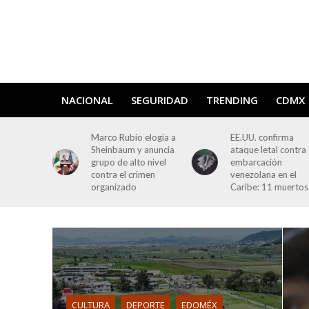
NACIONAL
SEGURIDAD
TRENDING
CDMX
 elogia a
EE.UU. confirma
Marco Rubio arriba
 anuncia
ataque letal contra
la CDMX para
o nivel
embarcación
impulsar acuerdo d
imen
venezolana en el
seguridad y
Caribe: 11 muertos
cooperación bilater
CULTURA
DEPORTE
EDOMÉX