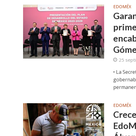
EDOMÉX
Garan
prime
encab
Góme
25 sept
• La Secr
gobernabil
permanent
EDOMÉX
Crece
EdoMé