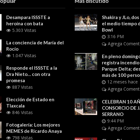
popular
Más discutido
Desampara ISSSTE a
Shakira y JLo, dos
heroína con bata
el medio tiempo 
Bowl
5.303 Vistas
3:16 PM
La conciencia de María del
Agrega Coment
Rocío
1.047 Vistas
En pleno domingo
registra incendio
Responde el ISSSTE a la
Parque Delta; des
Dra Nieto… con otra
más de 100 pers
promesa
12 meses hace
887 Vistas
Agrega Coment
Elección de Estado en
CELEBRAN 10 AÑ
Tlaxcala
CONSORCIO DE 
846 Vistas
SERRANO
9:44 PM
Fotogalería: Los mejores
Agrega Coment
MEMES de Ricardo Anaya
798 Vistas