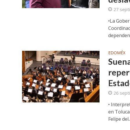
27 sept
•La Gober
Coordinaci
dependenci
EDOMÉX
Suena
reper
Estad
26 sept
• Interpr
en Toluca
Felipe del..