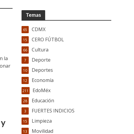
Temas
CDMX
65
CERO FÚTBOL
15
Cultura
66
n la
Deporte
7
ionar
Deportes
10
Economía
12
EdoMéx
211
Educación
28
FUERTES INDICIOS
3
 y
Limpieza
15
Movilidad
13