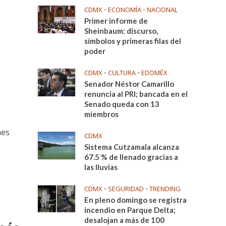
CDMX
•
ECONOMÍA
•
NACIONAL
Primer informe de
Sheinbaum: discurso,
símbolos y primeras filas del
poder
CDMX
•
CULTURA
•
EDOMÉX
Senador Néstor Camarillo
renuncia al PRI; bancada en el
Senado queda con 13
miembros
nes
CDMX
Sistema Cutzamala alcanza
67.5 % de llenado gracias a
las lluvias
CDMX
•
SEGURIDAD
•
TRENDING
En pleno domingo se registra
incendio en Parque Delta;
desalojan a más de 100