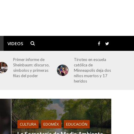
VIDEOS
Tiroteo en escuela
Senador Néstor
católica de
Camarillo renuncia al
Minneapolis deja dos
PRI; bancada en el
niños muertos y 17
Senado queda con 13
heridos
miembros
CULTURA
EDOMÉX
EDUCACIÓN
La Secretaría de Medio Ambiente