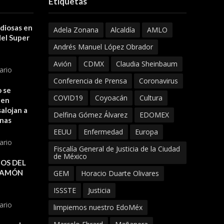
Etiquetas
 diosas en
Adela Zonana
Alcaldía
AMLO
del Super
Andrés Manuel López Obrador
Avión
CDMX
Claudia Sheinbaum
ario
Conferencia de Prensa
Coronavirus
 se
COVID19
Coyoacán
Cultura
 en
alojan a
Delfina Gómez Álvarez
EDOMEX
onas
EEUU
Enfermedad
Europa
ario
Fiscalía General de Justicia de la Ciudad
de México
OS DEL
JAMÓN
GEM
Horacio Duarte Olivares
ISSSTE
Justicia
ario
limpiemos nuestro EdoMéx